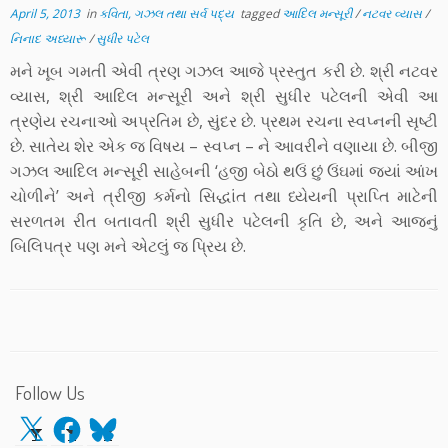
April 5, 2013
in
કવિતા, ગઝલ તથા સર્વ પદ્ય
tagged
આદિલ મન્સૂરી
/
નટવર વ્યાસ
/
નિનાદ અધ્યારૂ
/
સુધીર પટેલ
મને ખૂબ ગમતી એવી ત્રણ ગઝલ આજે પ્રસ્તુત કરી છે. શ્રી નટવર
વ્યાસ, શ્રી આદિલ મન્સૂરી અને શ્રી સુધીર પટેલની એવી આ
ત્રણેય રચનાઓ અપ્રતિમ છે, સુંદર છે. પ્રથમ રચના સ્વપ્નની સૃષ્ટી
છે. સાતેય શેર એક જ વિષય – સ્વપ્ન – ને આવરીને વણાયા છે. બીજી
ગઝલ આદિલ મન્સૂરી સાહેબની ‘હજી બેઠો થઉં છું ઉંઘમાં જ્યાં આંખ
ચોળીને’ અને ત્રીજી કર્મનો સિદ્ધાંત તથા ધ્યેયની પ્રાપ્તિ માટેની
સરળતમ રીત બતાવતી શ્રી સુધીર પટેલની કૃતિ છે, અને આજનું
બિલિપત્ર પણ મને એટલું જ પ્રિય છે.
Follow Us
X
Facebook
Bluesky