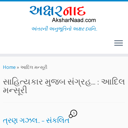
અંતરની અનુભૂતિનો અક્ષર ધ્વનિ..
Skip
to
Home
»
આદિલ મન્સૂરી
content
સાહિત્યકાર મુજબ સંગ્રહ... :
આદિલ
મન્સૂરી
5
ત્રણ ગઝલ.. – સંકલિત