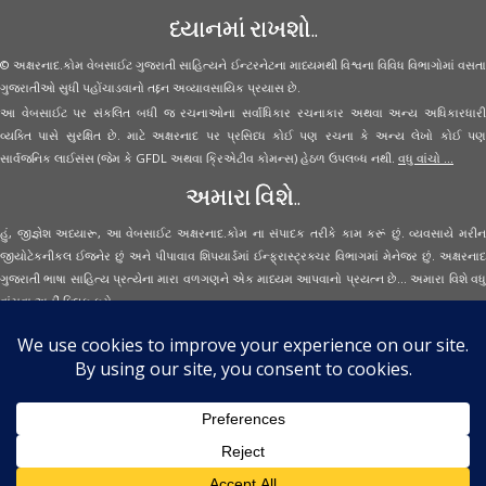
ધ્યાનમાં રાખશો..
© અક્ષરનાદ.કોમ વેબસાઈટ ગુજરાતી સાહિત્યને ઈન્ટરનેટના માધ્યમથી વિશ્વના વિવિધ વિભાગોમાં વસતા
ગુજરાતીઓ સુધી પહોંચાડવાનો તદ્દન અવ્યાવસાયિક પ્રયાસ છે.
આ વેબસાઈટ પર સંકલિત બધી જ રચનાઓના સર્વાધિકાર રચનાકાર અથવા અન્ય અધિકારધારી
વ્યક્તિ પાસે સુરક્ષિત છે. માટે અક્ષરનાદ પર પ્રસિધ્ધ કોઈ પણ રચના કે અન્ય લેખો કોઈ પણ
સાર્વજનિક લાઈસંસ (જેમ કે GFDL અથવા ક્રિએટીવ કોમન્સ) હેઠળ ઉપલબ્ધ નથી.
વધુ વાંચો ...
અમારા વિશે..
હું, જીજ્ઞેશ અધ્યારૂ, આ વેબસાઈટ અક્ષરનાદ.કોમ ના સંપાદક તરીકે કામ કરૂં છું. વ્યવસાયે મરીન
જીયોટેકનીકલ ઈજનેર છું અને પીપાવાવ શિપયાર્ડમાં ઈન્ફ્રાસ્ટ્રક્ચર વિભાગમાં મેનેજર છું. અક્ષરનાદ
ગુજરાતી ભાષા સાહિત્ય પ્રત્યેના મારા વળગણને એક માધ્યમ આપવાનો પ્રયત્ન છે... અમારા વિશે વધુ
વાંચવા
અહીં ક્લિક કરો...
Secured Site Assurance
· © 2026
Aksharnaad.com
By Jignesh Adhyaru ·
· All Rights Reserved ·