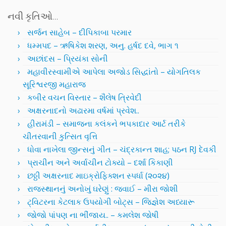
નવી કૃતિઓ…
સર્જન સાહેબ – દીપિકાબા પરમાર
ધમ્મપદ – ઋષિકેશ શરણ, અનુ. હર્ષદ દવે, ભાગ ૧
અછાંદસ – પ્રિયંકા સોની
મહાવીરસ્વામીએ આપેલા અજોડ સિદ્ધાંતો – યોગતિલક
સૂરિશ્વરજી મહારાજ
કબીર વચન વિસ્તાર – શૈલેષ ત્રિવેદી
અક્ષરનાદનો અઢારમા વર્ષમાં પ્રવેશ..
હીરામંડી – સમાજના કલંકને ભપકાદાર આર્ટ તરીકે
ચીતરવાની કુત્સિત વૃત્તિ
ધોવા નાખેલા જીન્સનું ગીત – ચંદ્રકાન્ત શાહ; પઠન RJ દેવકી
પ્રાચીન અને અર્વાચીન ટોક્યો – દર્શા કિકાણી
છઠ્ઠી અક્ષરનાદ માઇક્રોફિક્શન સ્પર્ધા (૨૦૨૪)
રાજસ્થાનનું અનોખું ઘરેણું : જવાઈ – મીરા જોશી
ટ્વિટરના કેટલાક ઉપયોગી બોટ્સ – જિજ્ઞેશ અધ્યારૂ
જોજો પાંપણ ના ભીંજાય.. – કમલેશ જોષી