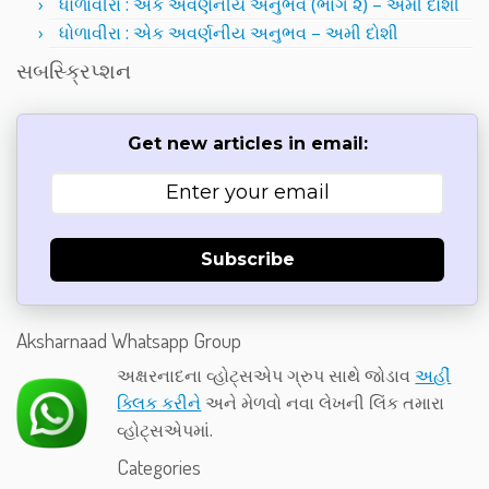
ધોળાવીરા : એક અવર્ણનીય અનુભવ (ભાગ ૨) – અમી દોશી
ધોળાવીરા : એક અવર્ણનીય અનુભવ – અમી દોશી
સબસ્ક્રિપ્શન
Get new articles in email:
Subscribe
Aksharnaad Whatsapp Group
અક્ષરનાદના વ્હોટ્સએપ ગ્રુપ સાથે જોડાવ
અહીં
ક્લિક કરીને
અને મેળવો નવા લેખની લિંક તમારા
વ્હોટ્સએપમાં.
Categories