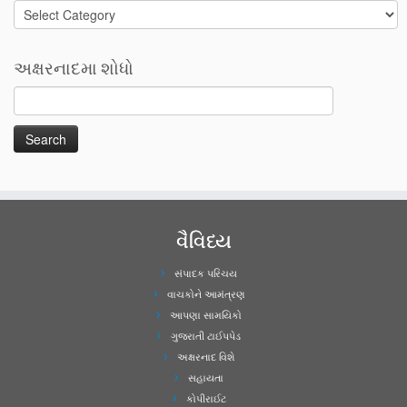
Categories
અક્ષરનાદમા શોધો
વૈવિધ્ય
સંપાદક પરિચય
વાચકોને આમંત્રણ
આપણા સામયિકો
ગુજરાતી ટાઈપપેડ
અક્ષરનાદ વિશે
સહાયતા
કોપીરાઈટ