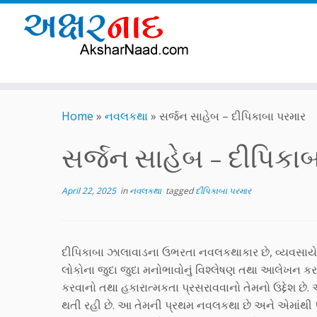
Skip
to
Home
»
નવલકથા
»
સર્જન સાહેબ – દીપિકાબા પરમાર
content
સર્જન સાહેબ – દીપિકા
April 22, 2025
in
નવલકથા
tagged
દીપિકાબા પરમાર
દીપિકાબા ઝાલાવાડના ઉભરતા નવલકથાકાર છે, વ્યવસાયે 
લોકોના જુદા જુદા મનોભાવોનું વિશ્લેષણ તથા આલેખન કરવામ
કરવાનો તથા હકારાત્મકતા પ્રસરાવવાનો તેમનો ઉદ્દેશ છ
થતી રહી છે. આ તેમની પ્રથમ નવલકથા છે અને એમાંથી પસ