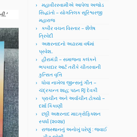
મહાવીરસ્વામીએ આપેલા અજોડ
સિદ્ધાંતો – યોગતિલક સૂરિશ્વરજી
ી.’
મહારાજ
કબીર વચન વિસ્તાર – શૈલેષ
ત્રિવેદી
અક્ષરનાદનો અઢારમા વર્ષમાં
પ્રવેશ..
હીરામંડી – સમાજના કલંકને
ભપકાદાર આર્ટ તરીકે ચીતરવાની
કુત્સિત વૃત્તિ
ધોવા નાખેલા જીન્સનું ગીત –
ચંદ્રકાન્ત શાહ; પઠન RJ દેવકી
પ્રાચીન અને અર્વાચીન ટોક્યો –
દર્શા કિકાણી
છઠ્ઠી અક્ષરનાદ માઇક્રોફિક્શન
સ્પર્ધા (૨૦૨૪)
રાજસ્થાનનું અનોખું ઘરેણું : જવાઈ