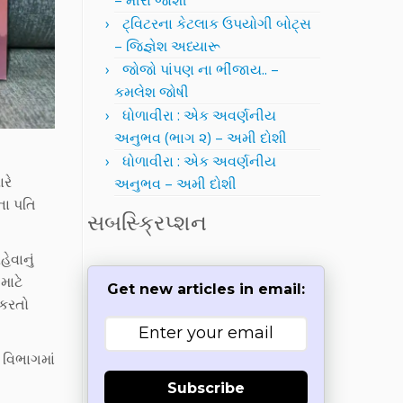
– મીરા જોશી
ટ્વિટરના કેટલાક ઉપયોગી બોટ્સ
– જિજ્ઞેશ અધ્યારૂ
જોજો પાંપણ ના ભીંજાય.. –
કમલેશ જોષી
ધોળાવીરા : એક અવર્ણનીય
અનુભવ (ભાગ ૨) – અમી દોશી
ધોળાવીરા : એક અવર્ણનીય
રે
અનુભવ – અમી દોશી
ના પતિ
સબસ્ક્રિપ્શન
ેવાનું
માટે
Get new articles in email:
 કરતો
 વિભાગમાં
Subscribe