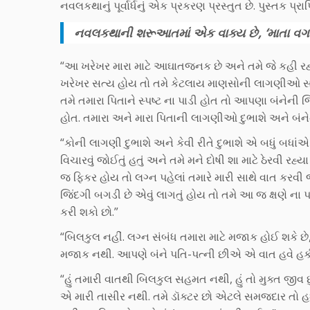
નવલકથાનું પૂર્વાર્ધનું એક પ્રકરણ પ્રસ્તુત છે. પુસ્તક પ્રા
નવલકથાની શરૂઆતમાં એક વાક્ય છે, ‘માતા વગરન
“આ ખરેખર મારા માટે આઘાતજનક છે અને તમે જે કહી રહ
ખરેખર સત્ય હોય તો તમે કેટલાય માણસોની લાગણીઓ સાથે 
તમે તમારા પિતાને સ્પષ્ટ ના પાડી હોત તો આપણા બંનેની 
હોત. તમારા અને મારા પિતાની લાગણીઓ દુભાશે અને બંનેન
“કોની લાગણી દુભાશે અને કેવી રીતે દુભાશે એ બધું બધાંએ
વિચારવું જોઈતું હતું અને તમે મને દોષી શા માટે ઠેરવી રહ
જ ફિકર હોય તો લગ્ન પહેલાં તમારે મારી સાથે વાત કરવી
જિંદગી બગડી છે એવું લાગતું હોય તો તમે આ જ ક્ષણે ના પા
કરી શકો છો.”
“બિલકુલ નહીં. લગ્ન સંબંધ તમારા માટે મજાક હોઈ શકે છે,
મજાક નથી. આપણે બંને પતિ-પત્ની છીએ એ વાત હવે હક
“હું તમારી વાતથી બિલકુલ સહમત નથી, હું તો મુક્ત જીવ છું.
એ મારી તાસીર નથી. તમે ડૉક્ટર છો એટલે સમજદાર તો હશ