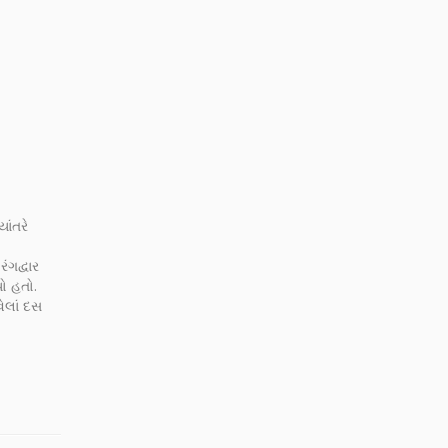
ાંતરે
ંગદ્વાર
ો હતો.
વેલાં દસ
્ત
ા બદલ