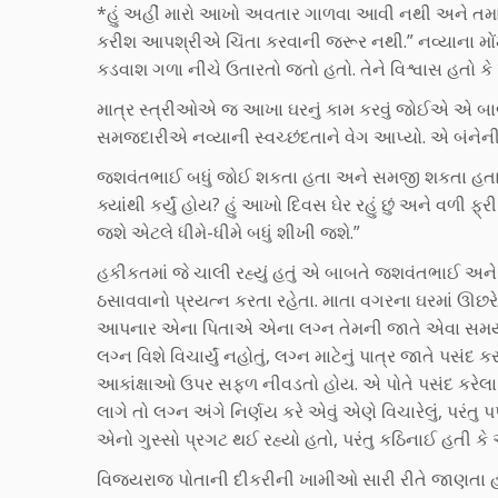
*હું અહીં મારો આખો અવતાર ગાળવા આવી નથી અને તમારે 
કરીશ આપશ્રીએ ચિંતા કરવાની જરૂર નથી.” નવ્યાના મોં
કડવાશ ગળા નીચે ઉતારતો જતો હતો. તેને વિશ્વાસ હતો કે
માત્ર સ્ત્રીઓએ જ આખા ઘરનું કામ કરવું જોઈએ એ બાબ
સમજદારીએ નવ્યાની સ્વચ્છંદતાને વેગ આપ્યો. એ બંન
જશવંતભાઈ બધું જોઈ શકતા હતા અને સમજી શકતા હતા, પૂર
ક્યાંથી કર્યું હોય? હું આખો દિવસ ઘેર રહું છું અને વળી ફ્
જશે એટલે ધીમે-ધીમે બધું શીખી જશે.”
હકીકતમાં જે ચાલી રહ્યું હતું એ બાબતે જશવંતભાઈ અને
ઠસાવવાનો પ્રયત્ન કરતા રહેતા. માતા વગરના ઘરમાં ઊછરે
આપનાર એના પિતાએ એના લગ્ન તેમની જાતે એવા સમયે નક્
લગ્ન વિશે વિચાર્યું નહોતું, લગ્ન માટેનું પાત્ર જાતે પ
આકાંક્ષાઓ ઉપર સફળ નીવડતો હોય. એ પોતે પસંદ કરેલા ય
લાગે તો લગ્ન અંગે નિર્ણય કરે એવું એણે વિચારેલું, પ
એનો ગુસ્સો પ્રગટ થઈ રહ્યો હતો, પરંતુ કઠિનાઈ હતી કે એ
વિજયરાજ પોતાની દીકરીની ખામીઓ સારી રીતે જાણતા હત