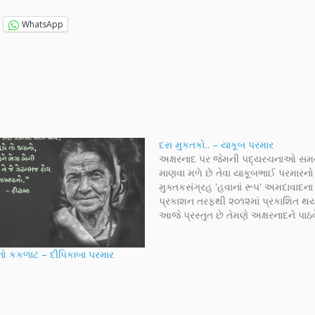
WhatsApp
દસ મુકતકો.. – યાકૂબ પરમાર
અક્ષરનાદ પર જેમની પદ્યરચનાઓ સમય
માણવા મળે છે તેવા યાકૂબભાઈ પરમારનો
મુક્તકસંગ્રહ 'હવાનાં રૂપ' અમદાવાદના ર
પ્રકાશન તરફથી ૨૦૧૨માં પ્રકાશિત થય
આજે પ્રસ્તુત છે તેમણે અક્ષરનાદને પાઠ
સુંદર મુક્તક. છંદબદ્ધ અને રચનાની શિસ
સાથેની આ કૃતિઓ અક્ષરનાદને મોકલવ
ો કકળાટ – દીપિકાબા પરમાર
તેમનો ખૂબ આભાર અને શુભકામનાઓ.