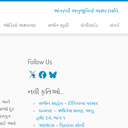
અંતરની અનુભૂતિનો અક્ષર ધ્વનિ..
ઑડિયો અક્ષરનાદ
સર્જક સૂચી
કોપીરાઈટ
સંપર્ક
Follow Us
X
Facebook
Bluesky
નવી કૃતિઓ…
ં અને
સર્જન સાહેબ – દીપિકાબા પરમાર
વાજો દૂર
ધમ્મપદ – ઋષિકેશ શરણ, અનુ.
રસ્તુત
હર્ષદ દવે, ભાગ ૧
ખાઈ આવે.
અછાંદસ – પ્રિયંકા સોની