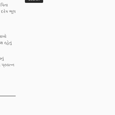
 પિતા
 દરેક ભૂલ
 આખો
 રહેતું
નું
ો પ્રયત્ન