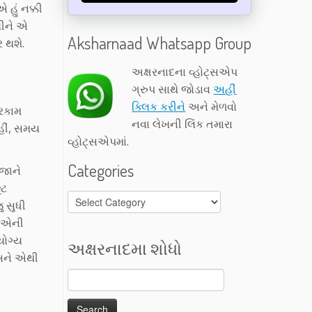
હું નક્કી
ખીને એ
Aksharnaad Whatsapp Group
 થશે.
અક્ષરનાદના વ્હોટ્સએપ
ગ્રુપ સાથે જોડાવ
અહીં
ક્લિક કરીને
અને મેળવો
ઘરકામ
નવા લેખની લિંક તમારા
નહીં, સમય
વ્હોટ્સએપમાં.
Categories
ીજાને
ૂટ
Categories
 સુધી
જે એની
યોગ્ય
અક્ષરનાદમા શોધો
 અને એથી