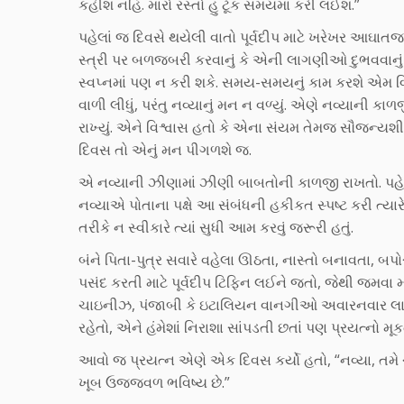
કહીશ નહિ. મારો રસ્તો હું ટૂંક સમયમાં કરી લઈશ.”
પહેલાં જ દિવસે થયેલી વાતો પૂર્વદીપ માટે ખરેખર આઘા
સ્ત્રી પર બળજબરી કરવાનું કે એની લાગણીઓ દુભવવાનુ
સ્વપ્નમાં પણ ન કરી શકે. સમય-સમયનું કામ કરશે એમ 
વાળી લીધું, પરંતુ નવ્યાનું મન ન વળ્યું. એણે નવ્યાની કાળ
રાખ્યું. એને વિશ્વાસ હતો કે એના સંયમ તેમજ સૌજન્યશ
દિવસ તો એનું મન પીગળશે જ.
એ નવ્યાની ઝીણામાં ઝીણી બાબતોની કાળજી રાખતો. પહેલાં દિ
નવ્યાએ પોતાના પક્ષે આ સંબંધની હકીકત સ્પષ્ટ કરી ત્યા
તરીકે ન સ્વીકારે ત્યાં સુધી આમ કરવું જરૂરી હતું.
બંને પિતા-પુત્ર સવારે વહેલા ઊઠતા, નાસ્તો બનાવતા, બ
પસંદ કરતી માટે પૂર્વદીપ ટિફિન લઈને જતો, જેથી જમવા માટે
ચાઇનીઝ, પંજાબી કે ઇટાલિયન વાનગીઓ અવારનવાર લાવતા.
રહેતો, એને હંમેશાં નિરાશા સાંપડતી છતાં પણ પ્રયત્નો મૂક
આવો જ પ્રયત્ન એણે એક દિવસ કર્યો હતો, “નવ્યા, તમે 
ખૂબ ઉજ્જ્વળ ભવિષ્ય છે.”