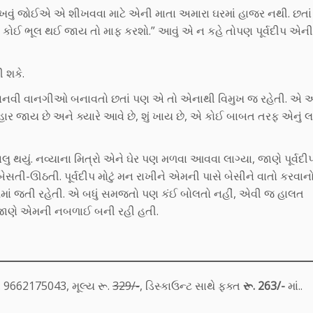
ખવું જોઈએ એ શીખવવા માટે એની માતા અમારા ઘરમાં હાજર નથી. છતાં
થી કોઈ ભૂલ થઈ જાય તો માફ કરશો.” આવું એ ન કહે તોપણ પૂર્વદીપ એની
ી શકે.
ે અવનવી વાનગીઓ બનાવતો છતાં પણ એ તો એનાથી વિમુખ જ રહેતી. એ
હાર જાય છે અને ક્યારે આવે છે, શું ખાય છે, એ કોઈ બાબત તરફ એનું લક્ષ
 થયું. નવ્યાના મિત્રો એને ઘેર પણ મળવા આવવા લાગ્યા, જાણે પૂર્વદીપ
બેસતી-ઊઠતી. પૂર્વદીપ મોટું મન રાખીને એમની પાસે બેસીને વાતો કરવાન
 રૂમમાં જતી રહેતી. એ બધું સમજતો પણ કંઈ બોલતો નહીં, એવી જ હાલત
ાણે એમની નબળાઈ બની રહી હતી.
. 9662175043, મૂલ્ય રૂ.
329/-
, ડિસ્કાઉન્ટ સાથે ફક્ત
રૂ. 263/-
માં..