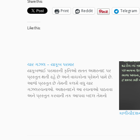
Share this:
Print
Reddit
Telegram
Like this:
ચાર ગઝલ – યાકૂબ પરમાર
યાકૂબભાઈ પરમારની કૃતિઓ સતત અક્ષરનાદ પર
પ્રસ્તુત થતી રહે છે અને વાચકોના પ્રેમને પામે છે.
આજે પ્રસ્તુત છે તેમની કલમે વધુ ચાર
ગઝલરચનાઓ. અક્ષરનાદને આ રચનાઓ પાઠવવા
અને પ્રસ્તુત કરવાની તક આપવા બદલ તેમનો
ખૂબ ખૂબ આભાર.
કાળીચૌદશન