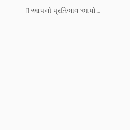
આપનો પ્રતિભાવ આપો....