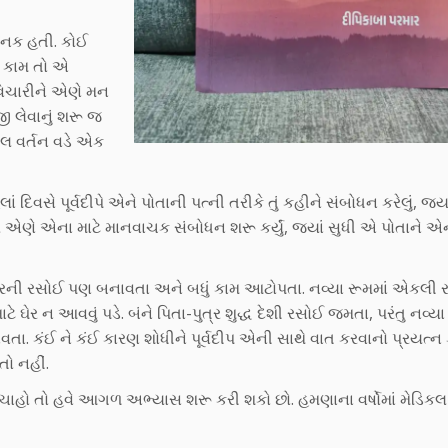
તજનક હતી. કોઈ
ં કામ તો એ
વિચારીને એણે મન
જી લેવાનું શરૂ જ
ીલ વર્તન વડે એક
વસે પૂર્વદીપે એને પોતાની પત્ની તરીકે તું કહીને સંબોધન કરેલું, જ્યા
રે એણે એના માટે માનવાચક સંબોધન શરૂ કર્યું, જ્યાં સુધી એ પોતાને એ
પોરની રસોઈ પણ બનાવતા અને બધું કામ આટોપતા. નવ્યા રૂમમાં એકલી રહ
 ઘેર ન આવવું પડે. બંને પિતા-પુત્ર શુદ્ધ દેશી રસોઈ જમતા, પરંતુ નવ્યા 
 કંઈ ને કંઈ કારણ શોધીને પૂર્વદીપ એની સાથે વાત કરવાનો પ્રયત્ન
તો નહીં.
ચાહો તો હવે આગળ અભ્યાસ શરૂ કરી શકો છો. હમણાના વર્ષોમાં મેડિકલ