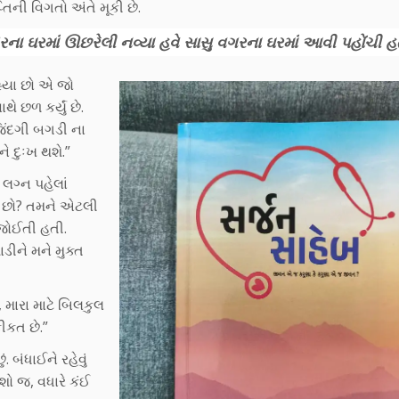
પ્તિની વિગતો અંતે મૂકી છે.
ા ઘરમાં ઊછરેલી નવ્યા હવે સાસુ વગરના ઘરમાં આવી પહોંચી હત
્યા છો એ જો
છળ કર્યું છે.
જિંદગી બગડી ના
ે દુઃખ થશે.”
 લગ્ન પહેલાં
્યા છો? તમને એટલી
 જોઈતી હતી.
ડીને મને મુક્ત
 મારા માટે બિલકુલ
ીકત છે.”
 બંધાઈને રહેવું
ો જ, વધારે કંઈ