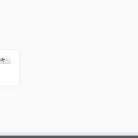
ply
↓