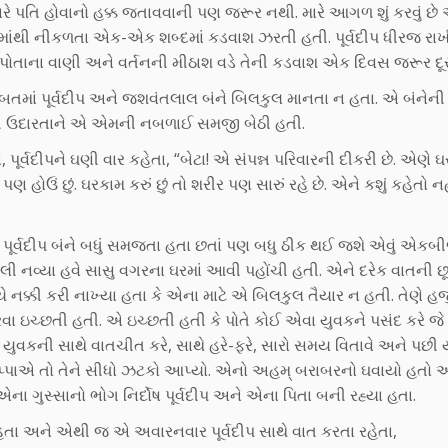
પતિ હોવાનો હક્ક જતાવવાની પણ જરૂર નથી. મારે આગળ શું કરવું છે એ 
માંથી નીકળતા એક-એક શબ્દમાં કડવાશ ઝરતી હતી. પૂર્વદીપ ધીરજ રા
 પોતાના વાણી અને વર્તનની મીઠાશ વડે તેની કડવાશ એક દિવસ જરૂર દૂર
તમાં પૂર્વદીપ અને જશવંતલાલ બંને બિલકુલ માનતા ન હતા. એ બંનેની
ેની ઉદારતાને એ એમની નબળાઈ સમજી બેઠી હતી.
્વદીપને ઘણી વાર કહેતા, “બેટા! એ સંપન્ન પરિવારની દીકરી છે. એણે 
રી પણ હોઉં છું. ઘરકામ કરું છું તો શરીર પણ સારું રહે છે. એને કશું કહેતો 
 પૂર્વદીપ બંને બધું સમજતા હતા છતાં પણ બધુ ઠીક થઈ જશે એવું એકબ
લી નવ્યા હવે સાસુ વગરના ઘરમાં આવી પહોંચી હતી. એને દરેક વાતની છ
કી કરી નાખ્યા હતા કે એના માટે એ બિલકુલ તૈયાર ન હતી. તેણે હજુ
સંદ કરવા ઇચ્છતી હતી. એ ઇચ્છતી હતી કે પોતે કોઈ એવા યુવકને પસંદ કરે 
ુવકની સાથે વાતચીત કરે, સાથે હરે-ફરે, સારો સમય વિતાવે અને પછી 
રંતુ પપ્પાએ તો તેને સીધો ઝટકો આપ્યો. એનો અહમ્ બરાબરનો ઘવાયો હતો
ના ગુસ્સાનો ભોગ નિર્દોષ પૂર્વદીપ અને એના પિતા બની રહ્યા હતા.
ા અને એથી જ એ અવારનવાર પૂર્વદીપ સાથે વાત કરતા રહેતા,