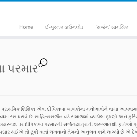
Home
ઈ-પુસ્તક ડાઉનલોડ
‘સર્જન’ સામયિક
1
બા પરમાર
પ્રાથમિક શિક્ષિકા એવા દીપિકાબા બાળકોના મનોભાવોને વાચા આપવામા
ાં રસ ધરાવે છે. સાહિત્યસર્જન વડે સમાજમાં વ્યાપેલા દૂષણો અને કુરિ
ે. અક્ષરનાદ પર દીપિકાબા પરમારની સર્જનયાત્રાની શરૂઆતથી કૃતિઓ પ્
ાર થઈએ તો ટૂંકી વાર્તા લખવાનો તેમનો અનુભવ કામે લાગ્યો છે એ દે