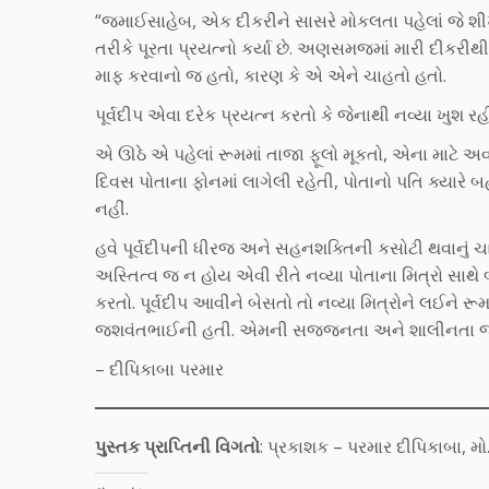
“જમાઈસાહેબ, એક દીકરીને સાસરે મોકલતા પહેલાં જે શી
તરીકે પૂરતા પ્રયત્નો કર્યા છે. અણસમજમાં મારી દીકરી
માફ કરવાનો જ હતો, કારણ કે એ એને ચાહતો હતો.
પૂર્વદીપ એવા દરેક પ્રયત્ન કરતો કે જેનાથી નવ્યા ખુશ રહ
એ ઊઠે એ પહેલાં રૂમમાં તાજા ફૂલો મૂકતો, એના માટ
દિવસ પોતાના ફોનમાં લાગેલી રહેતી, પોતાનો પતિ ક્યારે બ
નહીં.
હવે પૂર્વદીપની ધીરજ અને સહનશક્તિની કસોટી થવાનું ચાલુ
અસ્તિત્વ જ ન હોય એવી રીતે નવ્યા પોતાના મિત્રો સાથે 
કરતો. પૂર્વદીપ આવીને બેસતો તો નવ્યા મિત્રોને લઈને
જશવંતભાઈની હતી. એમની સજ્જનતા અને શાલીનતા જ
– દીપિકાબા પરમાર
પુસ્તક પ્રાપ્તિની વિગતો
: પ્રકાશક – પરમાર દીપિકાબા, મો