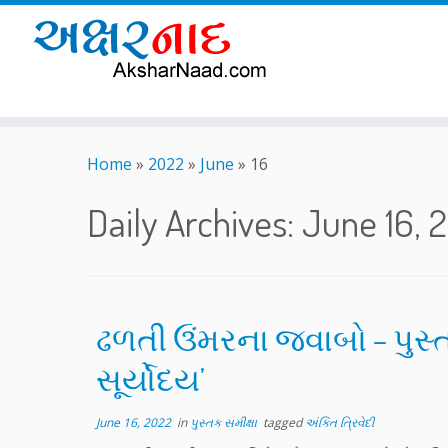
Skip
to
Home
»
2022
»
June
»
16
content
Daily Archives:
June 16, 
ઢળતી ઉંમરના જવાબો – પુસ્ત
સૂર્યોદય’
June 16, 2022
in
પુસ્તક સમીક્ષા
tagged
અંકિત ત્રિવેદી