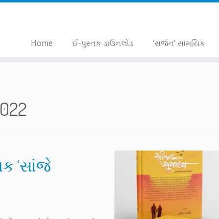
Home
ઈ-પુસ્તક ડાઉનલોડ
‘સર્જન’ સામયિક
2022
ક ‘સાંજે