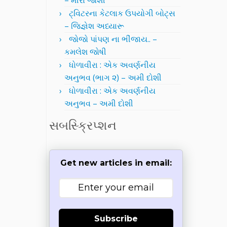
– મીરા જોશી
ટ્વિટરના કેટલાક ઉપયોગી બોટ્સ
– જિજ્ઞેશ અધ્યારૂ
જોજો પાંપણ ના ભીંજાય.. –
કમલેશ જોષી
ધોળાવીરા : એક અવર્ણનીય
અનુભવ (ભાગ ૨) – અમી દોશી
ધોળાવીરા : એક અવર્ણનીય
અનુભવ – અમી દોશી
સબસ્ક્રિપ્શન
Get new articles in email:
Subscribe