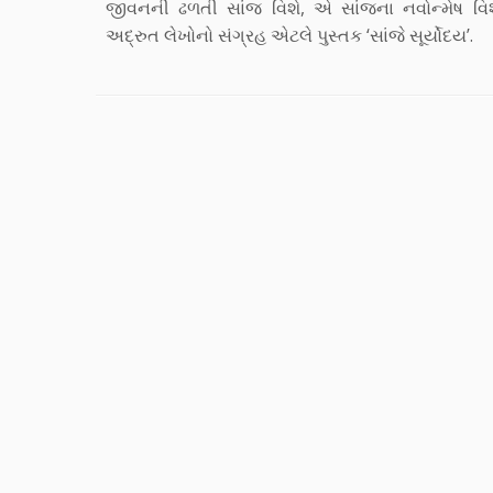
જીવનની ઢળતી સાંજ વિશે, એ સાંજના નવોન્મેષ વિશ
અદ્રુત લેખોનો સંગ્રહ એટલે પુસ્તક ‘સાંજે સૂર્યોદય’.