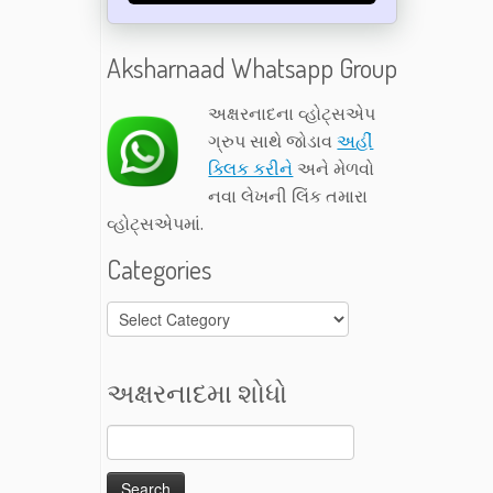
Aksharnaad Whatsapp Group
અક્ષરનાદના વ્હોટ્સએપ
ગ્રુપ સાથે જોડાવ
અહીં
ક્લિક કરીને
અને મેળવો
નવા લેખની લિંક તમારા
વ્હોટ્સએપમાં.
Categories
Categories
અક્ષરનાદમા શોધો