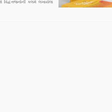
ે વિદ્વત્તજનોની કલમે લખાયેલા