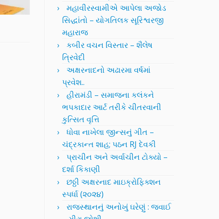
મહાવીરસ્વામીએ આપેલા અજોડ
સિદ્ધાંતો – યોગતિલક સૂરિશ્વરજી
મહારાજ
કબીર વચન વિસ્તાર – શૈલેષ
ત્રિવેદી
અક્ષરનાદનો અઢારમા વર્ષમાં
પ્રવેશ..
હીરામંડી – સમાજના કલંકને
ભપકાદાર આર્ટ તરીકે ચીતરવાની
કુત્સિત વૃત્તિ
ધોવા નાખેલા જીન્સનું ગીત –
ચંદ્રકાન્ત શાહ; પઠન RJ દેવકી
પ્રાચીન અને અર્વાચીન ટોક્યો –
દર્શા કિકાણી
છઠ્ઠી અક્ષરનાદ માઇક્રોફિક્શન
સ્પર્ધા (૨૦૨૪)
રાજસ્થાનનું અનોખું ઘરેણું : જવાઈ