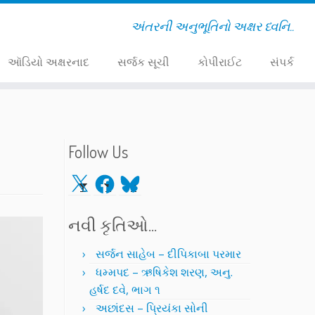
અંતરની અનુભૂતિનો અક્ષર ધ્વનિ..
ઑડિયો અક્ષરનાદ
સર્જક સૂચી
કોપીરાઈટ
સંપર્ક
Follow Us
X
Facebook
Bluesky
નવી કૃતિઓ…
સર્જન સાહેબ – દીપિકાબા પરમાર
ધમ્મપદ – ઋષિકેશ શરણ, અનુ.
હર્ષદ દવે, ભાગ ૧
અછાંદસ – પ્રિયંકા સોની