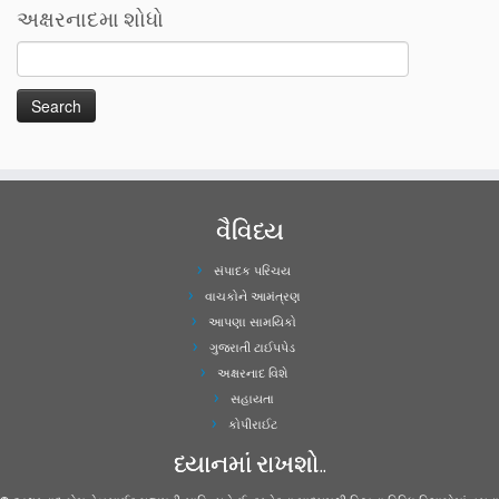
અક્ષરનાદમા શોધો
વૈવિધ્ય
સંપાદક પરિચય
વાચકોને આમંત્રણ
આપણા સામયિકો
ગુજરાતી ટાઈપપેડ
અક્ષરનાદ વિશે
સહાયતા
કોપીરાઈટ
ધ્યાનમાં રાખશો..