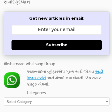
સબસ્ક્રિપ્શન
Get new articles in email:
Subscribe
Aksharnaad Whatsapp Group
અક્ષરનાદના વ્હોટ્સએપ ગ્રુપ સાથે જોડાવ
અહીં
ક્લિક કરીને
અને મેળવો નવા લેખની લિંક તમારા
વ્હોટ્સએપમાં.
Categories
Categories