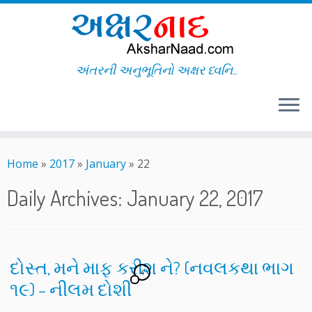
અંતરની અનુભૂતિનો અક્ષર ધ્વનિ..
Skip
to
Home
»
2017
»
January
»
22
content
Daily Archives:
January 22, 2017
દોસ્ત, મને માફ કરીશ ને? (નવલકથા ભાગ
4
૧૯) – નીલમ દોશી