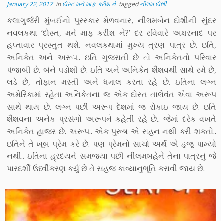
January 22, 2017
in
દોસ્ત મને માફ કરીશ ને
tagged
નીલમ દોશી
કલાગુર્જરી મુંંબઈનો પુરસ્કાર મેળવનાર, નીલમબેન દોશીની સુંંદર
નવલકથા ‘દોસ્ત, મને માફ કરીશ ને?’ દર રવિવારે અક્ષરનાદ પર
હપ્તાવાર પ્રસ્તુત થશે. નવલકથામાં મુખ્ય ત્રણ પાત્ર છે. ઇતિ,
અનિકેત અને અરૂપ.. ઇતિ ગુજરાતી છે તો અનિકેતનો પરિવાર
પંજાબી છે. બંને પડોશી છે. ઇતિ અને અનિકેત શૈશવથી સાથે રમે છે,
લડે છે, તોફાન મસ્તી અને ધમાલ કરતા રહે છે. ઇતિના લગ્ન
અમેરિકામાં રહેતા અનિકેતના જ એક દોસ્ત તાલેવંત એવા અરૂપ
સાથે થાય છે. લગ્ન પછી અરૂપ દેશમાં જ રોકાઇ જાય છે. ઇતિ
શૈશવના અનેક પ્રસંગો અરૂપને કહેતી રહે છે.. જેમાં દરેક વખતે
અનિકેત હાજર છે. અરૂપ.. એક પુરૂષ એ સહન નથી કરી શકતો..
ઇતિને તે ખૂબ પ્રેમ કરે છે. પણ પ્રેમનો સાચો અર્થ એ હજુ પામ્યો
નથી.. ઇતિના હ્રદયને સમજયા પછી નીલમબહેને તેના પાત્રનું જે
પારદર્શી ઉર્ધ્વીકરણ કર્યું છે તે સહજ કાવ્યાનુભૂતિ કરાવી જાય છે.