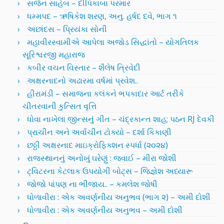
સર્જન સાહેબ – દીપિકાબા પરમાર
ધમ્મપદ – ઋષિકેશ શરણ, અનુ. હર્ષદ દવે, ભાગ ૧
અછાંદસ – પ્રિયંકા સોની
મહાવીરસ્વામીએ આપેલા અજોડ સિદ્ધાંતો – યોગતિલક
સૂરિશ્વરજી મહારાજ
કબીર વચન વિસ્તાર – શૈલેષ ત્રિવેદી
અક્ષરનાદનો અઢારમા વર્ષમાં પ્રવેશ..
હીરામંડી – સમાજના કલંકને ભપકાદાર આર્ટ તરીકે
ચીતરવાની કુત્સિત વૃત્તિ
ધોવા નાખેલા જીન્સનું ગીત – ચંદ્રકાન્ત શાહ; પઠન RJ દેવકી
પ્રાચીન અને અર્વાચીન ટોક્યો – દર્શા કિકાણી
છઠ્ઠી અક્ષરનાદ માઇક્રોફિક્શન સ્પર્ધા (૨૦૨૪)
રાજસ્થાનનું અનોખું ઘરેણું : જવાઈ – મીરા જોશી
ટ્વિટરના કેટલાક ઉપયોગી બોટ્સ – જિજ્ઞેશ અધ્યારૂ
જોજો પાંપણ ના ભીંજાય.. – કમલેશ જોષી
ધોળાવીરા : એક અવર્ણનીય અનુભવ (ભાગ ૨) – અમી દોશી
ધોળાવીરા : એક અવર્ણનીય અનુભવ – અમી દોશી