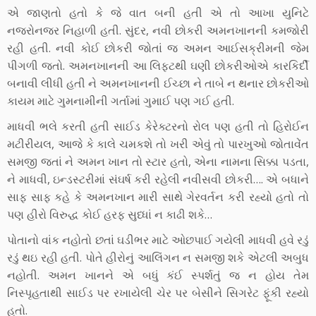
એ જાણતો હતો કે જે વાત બની હતી એ તો આખા યુનિટે
નજરોનજર નિહાળી હતી. સુંદર, નવી છોકરી અમનખાનની કમજોરી
રહી હતી. નવી કોઈ છોકરી જોતાં જ અમન આઈસક્રીમની જેમ
પીગળી જતો. અમનખાનની આ લિફ્ટથી ઘણી છોકરીઓએ કારકિર્દી
બનાવી લીધી હતી ને અમનખાનની ઈચ્છા ને તાબે ન થનાર છોકરીઓ
કાયમ માટે ગુમનામીની ગર્તામાં ગુમાઈ પણ ગઈ હતી.
માધવી ભલે કરતી હતી સાઈડ કેરેક્ટરનો રોલ પણ હતી તો હિરોઈન
મટીરીયલ, આજે કે કાલે ચમકશે તો ખરી એવું તો પારખુઓ જોતાવેંત
સમજી જતાં ને અમન ખાન તો સ્ટાર હતો, એના નામના સિક્કા પડતા,
ને માધવી, ઇન્ડસ્ટરીમાં સંઘર્ષ કરી રહેલી નવીસવી છોકરી…. એ બધાને
સાફ સાફ કહે કે અમનખાન મારી સાથે ગેરવર્તન કરી રહ્યો હતો તો
પણ હીરો વિરુદ્ધ કોઈ હરફ સુધ્ધાં ન કાઢી શકે…
પોતાનો વાંક નહોતો છતાં ઘડીભર માટે ઓછપાઈ ગયેલી માધવી હવે રડું
રડું થઇ રહી હતી. પોતે હીરોનું આલિંગન ન સમજી શકે એટલી અબુધ
નહોતી. અમન ખાનને એ બધું કંઈ સ્પર્શતું જ ન હોય તેમ
નિસ્પૃહતાથી સાઈડ પર રખાયેલી ચેર પર બેસીને સિગરેટ ફૂંકી રહ્યો
હતો.