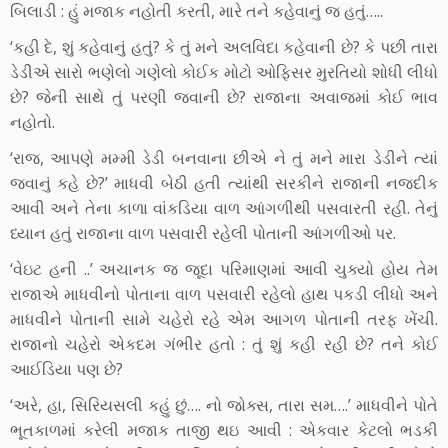
બિલાડી : હું મજાક નહોતી કરતી, મારે તને કહેવાનું જ હતું…..
‘કહી દે, શું કહેવાનું હતું? કે તું મને અલવિદા કહેવાની છે? કે પછી તારા
ડેડીએ સારો ભણેલો ગણેલો કોઈક મોટો ઓફિસર મુરતિયો શોધી લીધો
છે? જેની સાથે તું પરણી જવાની છે? રાજાના અવાજમાં કોઈ ભાવ
નહોતો.
‘રાજ, આપણે મમ્મી ડેડી બનવાના છીએ ને તું મને મારા ડેડીને ત્યાં
જવાનું કહે છે?’ માધવી બેઠી હતી ત્યાંથી સરકીને રાજાની નજદીક
આવી અને તેના કાળા વાંકડિયા વાળ આંગળીથી પસવારતી રહી. તેનું
ધ્યાન હતું રાજાના વાળ પસવારી રહેલી પોતાની આંગળીઓ પર.
‘વેઇટ હની ..’ અચાનક જ જૂદા પરિમાણમાં આવી ચુક્યો હોય તેમ
રાજાએ માધવીનો પોતાના વાળ પસવારી રહેલો હાથ પકડી લીધો અને
માધવીને પોતાની સામે ચહેરો રહે એમ આગળ પોતાની તરફ ખેંચી.
રાજાનો ચહેરો એકદમ ગંભીર હતો : તું શું કહી રહી છે? તને કોઈ
આઈડિયા પણ છે?
‘અરે, હા, સિરિયસલી કહું છું…. નો જોક્સ, તારા સમ….’ માધવીને પોતે
ભૂતકાળમાં કરેલી મજાક તાજી થઇ આવી : એકવાર કેટલો ભડકી