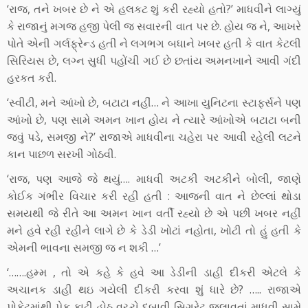
‘રાજ, તને ખબર છે ને એ હલકટ શું કરી રહ્યો હતો?’ માધવીને લાગ્યું
કે રાજાનું મગજ હજી પેલી જ સવારની વાત પર છે. હોય જ ને, આખરે
પોતે એની ગર્લફ્રેન્ડ હતી ને લગભગ બધાને ખબર હતી કે વાત કેટલી
સિરિયસ છે, લગ્ન સુધી પહોંચી ગઈ છે છતાંય અમનખાને આવી ગંદી
હરકત કરી.
‘સ્વીટી, મને આંખો છે, બટાટા નહીં… ને આખા યુનિટના સ્ટાફર્સને પણ
આંખો છે, પણ સામે અમન ખાન હોય ને ત્યારે આંખોએ બટાટા બની
જવું પડે, સમજી ને?’ રાજાએ માધવીના ચહેરા પર આવી રહેલી લટને
કાન પાછળ સરખી ગોઠવી.
‘રાજ, પણ આજે જે થયું…. માધવી અટકી અટકીને બોલી, જાણે
કોઈક ગંભીર વિચાર કરી રહી હતી : આજની વાત ને છેલ્લાં થોડા
સમયથી જે રીતે આ અમન ખાન વર્તી રહ્યો છે એ પછી ખબર નહીં
મને હવે રહી રહીને લાગે છે કે ડેડી ખોટાં નહોતા, ખોટી તો હું હતી કે
એમની ભાવના સમજી જ ન શકી …’
‘…….હમ્મ , તો એ કહે કે હવે આ ડેડીની ડાહી દીકરી એટલે કે
અચાનક ડાહી થઇ ગયેલી દીકરી કરવા શું ધારે છે? ….. રાજાએ
પોકેટમાંથી પેક કાઢી હોઠ વચ્ચે દબાવી સિગરેટ જલાવતાં માધવી સામે