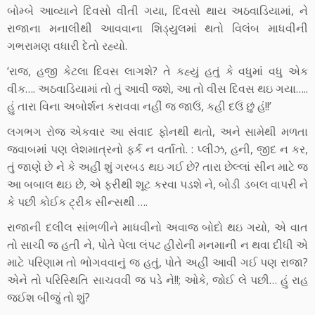
બોમ્બે આવ્યાને દિવસો વીતી ગયા, દિવસો થાય અઠવાડિયામાં, ને
રાજાના મનાલીથી આવવાના શિડ્યુલમાં થતો વિલંબ માધવીની
ગભરામણ વધારી દેતો રહ્યો.
‘રાજ, હજી કેટલા દિવસ લાગશે? તે કહ્યું હતું કે વધુમાં વધુ એક
વીક…. અઠવાડિયામાં તો તું આવી જશે, આ તો વીસ દિવસ થઇ ગયા…..
હું તારા વિના અબોર્શન કરાવવા નહીં જ જાઉં, કહી દઉં છું હં!!’
લગભગ રોજ એકવાર આ સંવાદ ફોનથી થતો, અને સામેથી મળતા
જવાબમાં પણ લેશમાત્રનો ફર્ક ન વર્તાતો. : પ્લીઝ, હની, જીદ ન કર,
તું જાણે છે ને કે અહીં શું ગરબડ થઇ ગઈ છે? તારા છેલ્લાં સીન માટે જ
આ બબાલ થઇ છે, એ ફરીથી શૂટ કરવા પડશે ને, બોડી ડબલ વાપરી ને
કે પછી કોઈક ટ્રીક સીન્સથી ….
રાજાની દલીલ સાંભળીને માધવીનો અવાજ બોદો થઇ ગયો, એ વાત
તો સાચી જ હતી ને, પોતે પેલા લંપટ હીરોની મનમાની ન થવા દીધી એ
માટે પરિણામ તો ભોગવવાનું જ હતું, પોતે અહીં આવી ગઈ પણ રાજા?
એને તો પરિસ્થિતિ સાચવવી જ પડે ને!!; ઓકે, જોઈ લે પછી… હું રાહ
જઈશ બીજું તો શું?