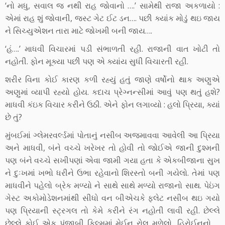
‘નો મધુ, સવાલ જ નથી રાહ જોવાનો ….’ સામેથી રાજા અકળાયો :
એમાં રાહ શું જોવાની, જસ્ટ ગેટ ઈટ ડન…. પછી ક્યાંક મોડું થઇ જાય
ને સિચ્યુએશન તારા માટે જોખમી બની જાય….
‘હં….’ માધવી વિચારમાં પડી સંભાળતી રહી. રાજાની વાત ખોટી તો
નહોતી. ફોન મૂક્યા પછી પણ એ ક્યાંય સુધી વિચારતી રહી.
શરીર વિના કોઈ કારણ કળી રહ્યું હતું જાણે વર્ષોનો થાક અણુએ
અણુમાં વ્યાપી રહ્યો હોય. કદાચ પ્રેગ્નન્સીમાં આવું પણ થતું હશે?
માધવી કંઇક વિચાર કરીને ઉઠી. એને ફોન લગાવ્યો : હલો પ્રિયા, ક્યાં
છે તું?
મુંબઈમાં ગ્લેમરવર્લ્ડમાં પોતાનું નસીબ અજમાવવા આવેલી આ પ્રિયા
અને માધવી, બંને વચ્ચે ખરેખર તો હોવી તો જોઈએ જાની દુશ્મની
પણ બંને વચ્ચે સખીપણાં એવા જામી ગયા હતા કે એકબીજાના સુખ
ને દુઃખમાં ખભો ધરીને ઉભા રહેવાનો શિરસ્તો બની ગયેલો. તેમાં પણ
માધવીને પહેલો બ્રેક મળ્યો ને સાથે સાથે મળ્યો રાજાનો સાથ. પેઇંગ
ગેસ્ટ અકોમોડેશનમાંથી સીધો વન બીએચકે ફ્લેટ નસીબ થઇ ગયો
પણ પ્રિયાની સ્ટ્રગલ તો કેમે કરીને રંગ નહોતી લાવી રહી. છેલ્લે
છેલ્લે કોઈ એક પંજાબી ફિલ્મમાં મેઈન રોલ મળેલો, હિરોઈનનો …