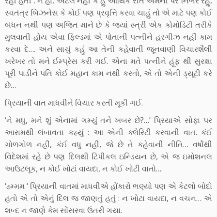
રહી હતી : ને હા, એટલે નહીં કે હું આર્થિક રીતે એમની પર નિર્ભર રહું,
સ્વતંત્ર બિઝનેસ કે કોઈ પણ પ્રવૃત્તિ કરવા ચાહું તો એ માટે પણ કોઈ
બંધન નથી પણ અજિત માને છે કે જ્યાં સ્ત્રી એક કોમોડિટી તરીકે
મુલવાતી હોય એવા ફિલ્ડમાં એ પોતાની પત્નીને હરગીઝ નહીં કામ
કરવા દે…. અને સાચું કહું આ તેની કહેવાતી જૂનવાણી વિચારશૈલી
ખરેખર તો મને ઈમ્પ્રેસ કરી ગઈ. એના મતે પત્નીને હૂંફ થી સુરક્ષા
પૂરી પાડીને પતિ કોઈ મહાન કામ નથી કરતો, એ તો એની ડ્યૂટી કરે
છે…
પ્રિયાની વાત માધવીને વિચાર કરતી મૂકી ગઈ.
‘ને મધુ, મને શું એનામાં ગમ્યું તને ખબર છે?…’ પ્રિયાએ સોફા પર
આરામથી લંબાવતા કહ્યું : આ એની ક્લેરિટી કરવાની વાત. કંઈ
ગોળગોળ નહીં, કંઈ વધુ નહીં, જે છે તે કહેવાની નીતિ… વર્ષોથી
વિદેશમાં રહે છે પણ દિલથી ટિપીકલ ઇન્ડિયન છે, એ જ ઇમોશનલ
આઉટલૂક, ન કોઈ ખોટાં વાયદા, ન કોઈ ખોટી વાતો….
‘હ્મ્મમ ‘ પ્રિયાની વાતમાં માધવીએ હોંકારો ભણ્યો પણ એ કેટલો બોદો
હતો એ તો એનું દિલ જ જાણતું હતું : ન ખોટા વાયદા, ન વચન… એ
શબ્દ ન જાણે કેમ સોંસરવા ઉતરી ગયા.