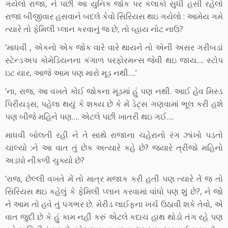
ગયેલો રાજા, ને પછી આ યુનિક જોક પર કલાકો સુધી હસી રહેલો
રાજા બીજીવાર હસવાને બદલે કેવો સિરિયસ થઇ ગયેલો : આમેય ગમે
ત્યારે તો ફેમિલી પ્લાન કરવાનું જ છે, તો વ્હાય નોટ નાઉ?
‘માધવી , એકનો એક જોક વારે વારે થાયને તો એની અસર ગરીબડાં
સ્ટેન્ડઅપ કોમેડિયનના કંગાળ પરફોરમન્સ જેવી થઇ જાય…. સ્ટોપ
ઇટ યાર, આજે આમ પણ મારો મૂડ નથી….’
‘ના, રાજ, આ વખતે કોઈ જોકના મૂડમાં હું પણ નથી. આઈ હેવ મિસ્ડ
પિરીયડ્સ, પહેલા થયું કે શક્ય છે કે મેં ડેટ્સ ગણવામાં ભૂલ કરી હશે
પણ બીજે મહિને પણ…. એટલે પછી ખાતરી થઇ ગઈ….
માધવી બોલતી રહી ને તે સાથે રાજાના ચહેરાનો રંગ ઝાંખો પડતો
ચાલ્યો :ને આ વાત તું છેક અત્યારે કહે છે? જયારે ત્રીજો મહિનો
અડધો નીકળી ચુક્યો છે?
‘રાજ, છેલ્લી વખતે મેં તો માત્ર મજાક કરી હતી પણ ત્યારે તેં જ તો
સિરિયસ થઇ કહેલું કે ફેમિલી પ્લાન કરવામાં વાંધો પણ શું છે?, ને જો
ને આમ તો હવે તું પગભર છે. મેરીડ લાઈફના ખર્ચ ઉઠાવી શકે તેવો, એ
વાત જુદી છે કે હું કામ નહીં કરું એટલે કદાચ હાથ થોડો તંગ રહે પણ