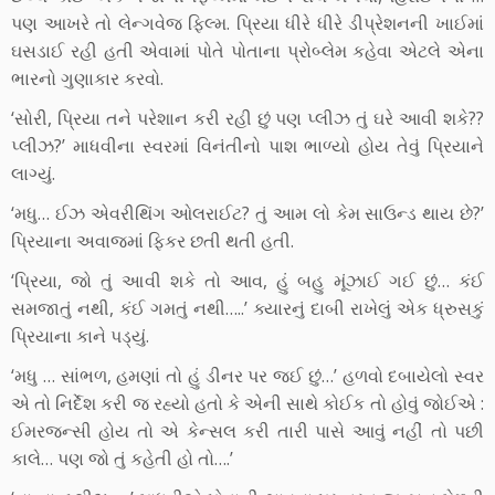
પણ આખરે તો લેન્ગવેજ ફિલ્મ. પ્રિયા ધીરે ધીરે ડીપ્રેશનની ખાઈમાં
ઘસડાઈ રહી હતી એવામાં પોતે પોતાના પ્રોબ્લેમ કહેવા એટલે એના
ભારનો ગુણાકાર કરવો.
‘સોરી, પ્રિયા તને પરેશાન કરી રહી છું પણ પ્લીઝ તું ઘરે આવી શકે??
પ્લીઝ?’ માધવીના સ્વરમાં વિનંતીનો પાશ ભાળ્યો હોય તેવું પ્રિયાને
લાગ્યું.
‘મધુ… ઈઝ એવરીથિંગ ઓલરાઈટ? તું આમ લો કેમ સાઉન્ડ થાય છે?’
પ્રિયાના અવાજમાં ફિકર છતી થતી હતી.
‘પ્રિયા, જો તું આવી શકે તો આવ, હું બહુ મૂંઝાઈ ગઈ છું… કંઈ
સમજાતું નથી, કંઈ ગમતું નથી…..’ ક્યારનું દાબી રાખેલું એક ધ્રુસકું
પ્રિયાના કાને પડ્યું.
‘મધુ … સાંભળ, હમણાં તો હું ડીનર પર જઈ છું…’ હળવો દબાયેલો સ્વર
એ તો નિર્દેશ કરી જ રહ્યો હતો કે એની સાથે કોઈક તો હોવું જોઈએ :
ઈમરજન્સી હોય તો એ કેન્સલ કરી તારી પાસે આવું નહીં તો પછી
કાલે… પણ જો તું કહેતી હો તો….’