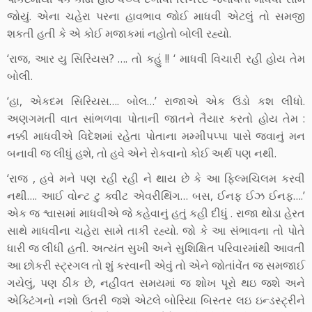
જોયું. એના ચહેરા પરના હાવભાવ જોઈ માધવી એટલું તો સમજી
શકતી હતી કે એ કોઈ મજાકમાં નહોતો બોલી રહ્યો.
‘રાજ, આર યુ સિરિયસ? …. તો કહું !! ‘ માધવી વિચારી રહી હોય તેમ
બોલી.
‘હા, એકદમ સિરિયસ…. બોલ…’ રાજાએ એક ઉંડો કશ લીધો.
અણગમતી વાત સાંભળવા પોતાની જાતને તૈયાર કરતો હોય તેમ :
નક્કી માધવીએ વિદેશમાં રહેતા પોતાના મમ્મીપપ્પા પાસે જવાનું મન
બનાવી જ લીધું હશે, તો હવે એને રોકવાનો કોઈ અર્થ પણ નથી.
‘રાજ , હવે મને પણ રહી રહી ને થાય છે કે આ ફિલ્મચિલમ કરવી
નથી…. આઈ વોન્ટ ટુ ક્વીટ એવરીથિંગ… બસ, ઈનફ ઈઝ ઈનફ….’
એક જ શ્વાસમાં માધવીએ જે કહેવાનું હતું કહી દીધું . રાજા થોડા હેરત
સાથે માધવીના ચહેરા સામે તાકી રહ્યો. જો કે આ સંભાવના તો પોતે
ધારી જ લીધી હતી. અત્યંત સુખી અને સુશિક્ષિત પરિવારમાંથી આવતી
આ છોકરી સ્ટ્રગલ તો શું કરવાની એવું તો એને જોતાંવેંત જ સમજાઈ
ગયેલું, પણ ઠીક છે, નહીવત સમયમાં જ શોખ પૂરો થઇ જશે અને
એક્ટિંગનો નશો ઉતરી જશે એટલે બોરિયા બિસ્તર લઇ ઇન્ડસ્ટ્રીને