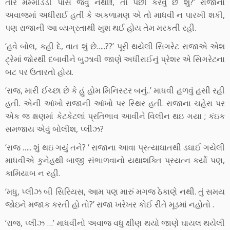
તારે મમ્મીડેડી પાસે જવું નથી!!, તો પછી કરવું છે શું?’ રાજાના
અવાજમાં અધીરાઈ હતી કે અકળામણ એ તો માધવી ન પારખી શકી,
પણ રાજાની આ વ્યગ્રતાથી ખુશ થઈ હોય તેમ મરકતી રહી.
‘હવે બોલ, કહી દે, વાત શું છે…..??’ પૂરી થયેલી સિગરેટ રાજાએ એશ
ટ્રેમાં જોરથી દબાવીને બુઝાવી જાણે અધીરાઈનું પ્રેશર એ સિગરેટના
બટ પર ઉતારતો હોય.
‘રાજ, મારી ઈચ્છા છે કે હું હોમ મિનિસ્ટર બનું..’ માધવી હળવું હસી રહી
હતી. એની આંખો રાજાની આંખો પર સ્થિર હતી. રાજાના ચહેરા પર
એક જ ક્ષણમાં કેટકેટલાં પ્રતિભાવ આવીને વિલીન થઇ ગયા ; કંઇક
સમજાય એવું બોલીશ, પ્લીઝ?
‘રાજ ….. શું થઇ ગયું તને? ‘ રાજાના આવા પ્રત્યાઘાતથી ડઘાઈ ગયેલી
માધવીએ કુનેહથી બાજી સંભાળવાનો યથાશક્તિ પ્રયત્ન કર્યો પણ,
કામિયાબ ન રહી.
‘મધુ, પ્લીઝ બી સિરિયસ, આમ પણ મારું મગજ ઠેકાણે નથી. તું સમય
જોઇને મજાક કરતી હો તો?’ રાજા ખરેખર કોઈ રીતે મૂડમાં નહોતો .
‘રાજ, પ્લીઝ …’ માધવીનો અવાજ વધુ ક્ષીણ થયો જાણે ઘાયલ થયેલી