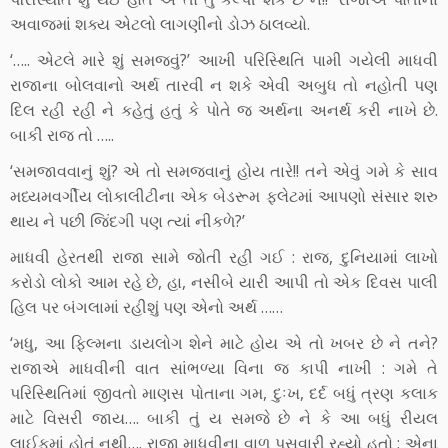
અવાજમાં શક્ય એટલો લાગણીનો ડોઝ ઠાલવ્યો.
‘….. એટલે મારે શું સમજવું?’ આખી પરિસ્થિતિ પામી ગયેલી માધવી
રાજાના બોલવાનો અર્થ તારવી ન શકે એવી અબુધ તો નહોતી પણ
દિલ રહી રહી ને કહેતું હતું કે પોતે જ અર્થના અનર્થ કરી નાખે છે.
બાકી રાજ તો …..
‘સમજાવવાનું શું? એ તો સમજવાનું હોય તારે!! તને એવું ગમે કે સાવ
મધ્યમવર્ગીય લોકાલીટીના એક બેડરૂમ ફ્લેટમાં આપણો સંસાર શરુ
થાય ને પછી જિંદગી પણ ત્યાં નીકળે?’
માધવી હેરતથી રાજા સામે જોતી રહી ગઈ : રાજ, દુનિયામાં લાખો
કરોડો લોકો આમ રહે છે, હા, નસીબે યારી આપી તો એક દિવસ પાલી
હિલ પર બંગલામાં રહીશું પણ એનો અર્થ ……
‘મધુ, આ ફિલ્મના ડાયલોગ શેને માટે હોય એ તો ખબર છે ને તને?
રાજાએ માધવીની વાત સાંભળ્યા વિના જ કાપી નાખી : ગમે તે
પરિસ્થિતિમાં જીવતો માણસ પોતાના ગમ, દુઃખ, દર્દ બધું ત્રણ કલાક
માટે વિસરી જાય…. બાકી તું ય સમજે છે ને કે આ બધું રીયલ
લાઈફમાં હોતું નથી…. રાજા માધવીના વાળ પસવારી રહ્યો હતો : એના