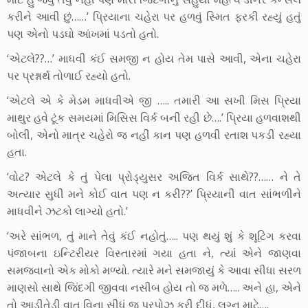
કરીને આવી છું……’ પ્રિયાના ચહેરા પર હળવું સ્મિત ફરકી રહ્યું હતું
પણ એનો પડઘો આંખમાં પડતો હતો.
‘એટલે??…’ માધવી કંઈ સમજી ન હોય તેમ પાસે આવી, એના ચહેરા
પર પ્રશ્નાર્થ તોળાઈ રહ્યો હતો.
‘એટલે એ કે મેડમ માધવીએ જી ….. તમારી આ સખી મિસ પ્રિયા
માથુર હવે ટૂંક સમયમાં મિસિસ વિર્ક બની રહી છે….’ પ્રિયા હળવાશથી
બોલી, એનો માત્ર ચહેરો જ નહીં કાન પણ હળવી રતાશ પકડી રહ્યા
હતા.
‘વોટ? એટલે કે તું પેલા પ્રોડ્યુસર અજિત વિર્ક સાથે??…… ને તે
અત્યાર સુધી મને કોઈ વાત પણ ન કરી??’ પ્રિયાની વાત સાંભળીને
માધવીને ઝટકો લાગ્યો હતો.’
‘અરે સાંભળ, તું માને તેવું કંઈ નહોતું….. પણ થયું શું કે શૂટિંગ કરવા
પંજાબના ઇન્ટિરીયર વિસ્તારમાં ગયા હતા ને, ત્યાં એને જાણવા
સમજવાનો એક મોકો મળ્યો. ત્યારે મને સમજાયું કે આવા સીધા સરળ
માણસો સાથે જિંદગી જીવવા નસીબ હોય તો જ મળે….. અને હા, એને
તો આડીતેડી વાત વિના સીધું જ પ્રપોઝ કરી દીધું, લગ્ન માટે….