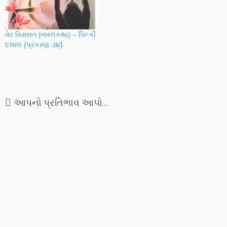
વેર વિરાસત (નવલકથા) – પિન્કી
દલાલ {પ્રકરણ ૩૪}
આપનો પ્રતિભાવ આપો....