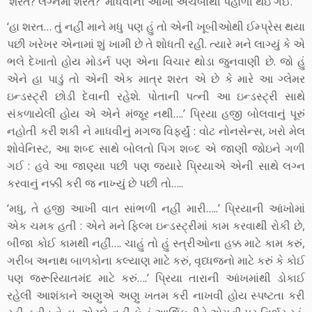
‘શરત? લગ્નમાં શરત?’ માધવીની આંખો અચંબાથી પહોળી થઇ ગઈ.
‘હા શરત… તું નહીં માને મધુ પણ હું તો એની ખૂબીઓથી ઈમ્પ્રેસ થયા
પછી ખરેખર એનામાં શું ખામી છે તે શોધતી રહી. ત્યારે મને લાગ્યું કે એ
ભલે દેખાતો હોય મોડર્ન પણ એના વિચાર થોડા જુનવાણી છે. જો હું
એને હા પાડું તો એની એક માત્ર શરત એ છે કે મારે આ ગ્લેમર
ઇન્ડસ્ટ્રી છોડી દેવાની રહેશે. પોતાની પત્ની આ ઇન્ડસ્ટ્રી સાથે
સંકળાયેલી હોય એ એને મંજૂર નથી….’ પ્રિયા હજી બોલવાનું પૂરું
નહોતી કરી શકી ને માધવીનું મગજ વિફર્યું : વોટ નોનસેન્સ, ખરો મેલ
શોવેનિસ્ટ, આ શબ્દ સાથે બોલતો પિગ શબ્દ એ જાણી જોઇને ગળી
ગઈ : હવે આ જાણ્યા પછી પણ જયારે પ્રિયાએ એની સાથે લગ્ન
કરવાનું નક્કી કરી જ નાખ્યું છે પછી તો…..
‘મધુ, તે હજી આખી વાત સાંભળી નહીં મારી…..’ પ્રિયાની આંખોમાં
એક ચમક હતી : એને મને ફિલ્મ ઇન્ડસ્ટ્રીમાં કામ કરવાથી રોકી છે,
બીજા કોઈ કામથી નહીં…. ચાહું તો હું સ્ત્રીઓના હક્ક માટે કામ કરું,
ગરીબ અનાથ બાળકોના કલ્યાણ માટે કરું, વૃધ્ધજનો માટે કરું કે કોઈ
પણ જરૂરિયાતમંદ માટે કરું….’ પ્રિયા તારાની આંખમાંથી ડોકાઈ
રહેલી આશંકાને અણુએ અણુ ખતમ કરી નાખવી હોય સ્પષ્ટતા કરી