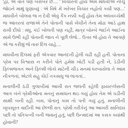
‘હા, એ વાત પણ બરાબર છે….. ‘ વિચારતી હોય એમ માધવીએ નીચું
જોઇને માથું ધુણાવ્યું : એ વિષે મેં ખરેખર વિચાર નહોતો કર્યો પણ….’
માધવીને બોલવા જ ન દેવી એવું કૈંક નક્કી કર્યું હોય તેમ અધવચ્ચેથી
જ આંતરતાં રાજાએ તેને પોતાની પાસે ખેંચીને તેના મોઢા આડે હાથ
રાખી દીધો : મધુ, કંઈ બોલતી પણ નહીં, માત્ર બોમ્બે જઈને આઈના
સામે ઉભી રહી પોતાની જાત ને પૂછી લેજે…. ઉત્તર જે હોય તે આપણે
એ જ કરીશું જે તારું દિલ ચાહે…..
માધવીના દિલમાં ફરી એકવાર આનંદની હેલી ચઢી રહી હતી. પોતાના
પ્રેમ પર વિશ્વાસ ન કરીને પોતે હમેશ ખોટી પડી હતી ને, ડેડીની
ફિલ્મજગત અને ફિલ્મી લોકો માટેની ચીડ મનમાં ધરબાયેલા તે આમ
નીકળતાં, એટલે સહુ કોઈ તકસાધુ જ લાગતાં…
મનાલીની ઠંડી ગુલાબીમાં આખી રાત જલતી રહેલી ફાયરપ્લેસની
આગ બંને પ્રેમીઓના મનનું સમાધાન થઇ ગયું હોય તેમ એ ઘડીની
સાક્ષી બની રહી. બસ, પોતાનું કામ તો પતી ગયું હતું, મનાલીની
ખૂબસૂરત વાદીની આ છેલ્લી રાત. પ્રેમી તરીકેનું આ આખરી સાનિધ્ય
પછી તો પતિપત્ની બની જવાનું હતું, પછી ઉન્માદમાં આ કસક ક્યાંથી
હોવાની?