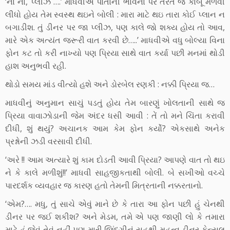
‘ના ના, પ્લીઝ ….’ માધવીએ પોતાની ભાવના પર તરત જ કાબૂ મેળવી
લીધો હોય તેમ સ્વસ્થ થઇને બોલી : મારા માટે થઇ તારા કોઈ પ્લાન ન
બગાડીશ. તું ડીનર પર જા પ્લીઝ, પણ કાલે જો શક્ય હોય તો આવ,
મારે એક અત્યંત જરૂરી વાત કરવી છે…..’ માધવીએ વધુ બોલ્યા વિના
ફોન કટ તો કરી નાખ્યો પણ પ્રિયા સાથે વાત કર્યા પછી મનમાં થોડી
હાશ અનુભવી રહી.
થોડો સમય માંડ વીત્યો હશે અને ડોરબેલ રણકી : નક્કી પ્રિયા જ…
માધવીનું અનુમાન સાચું પડતું હોય તેમ બારણું ખોલતાની સાથે જ
પ્રિયા વાવાઝોડાની જેમ અંદર ધસી આવી : તેં તો મને ચિંતા કરાવી
દીધી, શું થયું? અચાનક આમ કેમ ફોન કર્યો? એકસાથે અનેક
પ્રશ્નોની ઝડી વરસાવી દીધી.
‘અરે !! આમ અત્યારે શું કામ દોડતી આવી પ્રિયા? આપણે વાત તો થઇ
ને કે કાલે મળીશું!!’ માધવી સાહજીકતાથી બોલી. બે સખીઓ વચ્ચે
પારદર્શક વ્યવહાર જ કારણ હતો તેમની મિત્રતાની નક્કરતાનો.
‘એમ?…. મધુ, તું સાચે એવું માને છે કે તારા આ ફોન પછી હું ચેનથી
ડીનર પર જઈ શકીશ? અને મેડમ, તમે એ પણ જાણી લો કે તમારા
માટે હું જેવું તેવું નહીં પણ મારી જિંદગીનું સહુથી મહત્વ ડીનર કેન્સલ