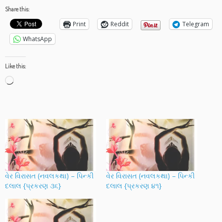
Share this:
Print
Reddit
Telegram
WhatsApp
Like this:
Loading…
વેર વિરાસત (નવલકથા) – પિન્કી
વેર વિરાસત (નવલકથા) – પિન્કી
દલાલ {પ્રકરણ ૩૬}
દલાલ {પ્રકરણ ૪૧}