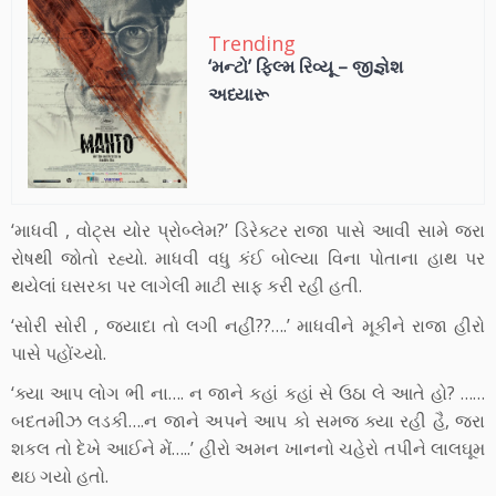
Trending
‘મન્ટો’ ફિલ્મ રિવ્યૂ – જીજ્ઞેશ
અધ્યારૂ
‘માધવી , વોટ્સ યોર પ્રોબ્લેમ?’ ડિરેક્ટર રાજા પાસે આવી સામે જરા
રોષથી જોતો રહ્યો. માધવી વધુ કંઈ બોલ્યા વિના પોતાના હાથ પર
થયેલાં ઘસરકા પર લાગેલી માટી સાફ કરી રહી હતી.
‘સોરી સોરી , જ્યાદા તો લગી નહીં??….’ માધવીને મૂકીને રાજા હીરો
પાસે પહોંચ્યો.
‘ક્યા આપ લોગ ભી ના…. ન જાને કહાં કહાં સે ઉઠા લે આતે હો? ……
બદતમીઝ લડકી….ન જાને અપને આપ કો સમજ ક્યા રહી હૈ, જરા
શકલ તો દેખે આઈને મેં…..’ હીરો અમન ખાનનો ચહેરો તપીને લાલઘૂમ
થઇ ગયો હતો.