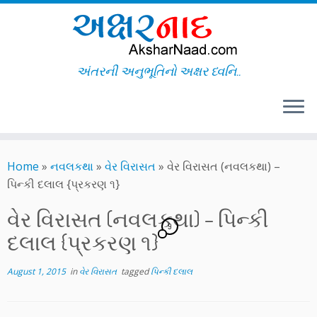
અંતરની અનુભૂતિનો અક્ષર ધ્વનિ..
Skip
to
Home
»
નવલકથા
»
વેર વિરાસત
»
વેર વિરાસત (નવલકથા) –
content
પિન્કી દલાલ {પ્રકરણ ૧}
વેર વિરાસત (નવલકથા) – પિન્કી
9
દલાલ {પ્રકરણ ૧}
August 1, 2015
in
વેર વિરાસત
tagged
પિન્કી દલાલ