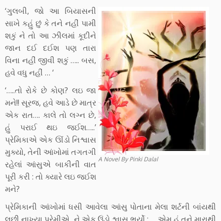
‘ગુલબી, જો આ બિયાસની
સાખે કહું છું કે તને નહીં પામી
શકું ને તો આ ઝીલમાં કૂદીને
જાન દઈ દઈશ પણ તારા
વિના નહીં જીવી શકું ….. બસ,
હવે વધુ નહીં … ‘
‘…..તો રોકે છે કોણ? લઇ જા
મને!! સૂરજ, હવે આડે છે માત્ર
એક રાત…. કાલે તો લગ્ન છે,
હું પરાઈ થઇ જઈશ…..’
પ્રેમિકાએ એક ઊંડો નિશ્વાસ
મુક્યો, તેની આંખોમાં તગતગી
A Novel By Pinki Dalal
રહેલાં આંસુએ બાકીની વાત
પૂરી કરી : તો ક્યારે લઇ જઈશ
મને?
પ્રેમિકાની આંખોમાં ધસી આવેલા આંસુ પોતાના મેલા શર્ટની બાંયથી
લૂછી નાખ્યા પ્રેમીએ, ને એક ઉંડો શ્વાસ ભર્યો : ….એમ હું તને મારાથી