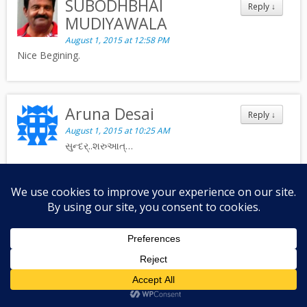
SUBODHBHAI
Reply
↓
MUDIYAWALA
August 1, 2015 at 12:58 PM
Nice Begining.
Aruna Desai
Reply
↓
August 1, 2015 at 10:25 AM
સુન્દર્..શરુઆત્…
Post navigation
←
બ્રહ્મવેત્તા સદગુરૂની શરણાગતિ – સુમિત્રાબેન નિરંકારી
રોટલી – સમીરા પત્રાવાલા
→