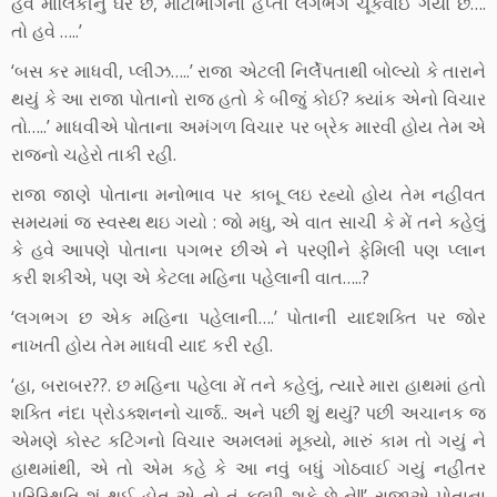
હવે માલિકીનું ઘર છે, મોટાભાગના હપ્તા લગભગ ચૂકવાઈ ગયા છે….
તો હવે …..’
‘બસ કર માધવી, પ્લીઝ…..’ રાજા એટલી નિર્લેપતાથી બોલ્યો કે તારાને
થયું કે આ રાજા પોતાનો રાજ હતો કે બીજું કોઈ? ક્યાંક એનો વિચાર
તો…..’ માધવીએ પોતાના અમંગળ વિચાર પર બ્રેક મારવી હોય તેમ એ
રાજનો ચહેરો તાકી રહી.
રાજા જાણે પોતાના મનોભાવ પર કાબૂ લઇ રહ્યો હોય તેમ નહીવત
સમયમાં જ સ્વસ્થ થઇ ગયો : જો મધુ, એ વાત સાચી કે મેં તને કહેલું
કે હવે આપણે પોતાના પગભર છીએ ને પરણીને ફેમિલી પણ પ્લાન
કરી શકીએ, પણ એ કેટલા મહિના પહેલાની વાત…..?
‘લગભગ છ એક મહિના પહેલાની….’ પોતાની યાદશક્તિ પર જોર
નાખતી હોય તેમ માધવી યાદ કરી રહી.
‘હા, બરાબર??. છ મહિના પહેલા મેં તને કહેલું, ત્યારે મારા હાથમાં હતો
શક્તિ નંદા પ્રોડક્શનનો ચાર્જ.. અને પછી શું થયું? પછી અચાનક જ
એમણે કોસ્ટ કટિંગનો વિચાર અમલમાં મૂક્યો, મારું કામ તો ગયું ને
હાથમાંથી, એ તો એમ કહે કે આ નવું બધું ગોઠવાઈ ગયું નહીતર
પરિસ્થિતિ શું થઈ હોત એ તો તું કલ્પી શકે છે ને!!’ રાજાએ પોતાના