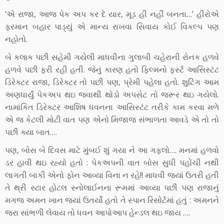
‘એ રાજા, આજ પેક અપ કર દે યાર, મૂડ હી નહીં બનતા…’ હીરોએ
ફરમાન બહાર પાડ્યું એ માન્ય રાખવા સિવાય કોઈ વિકલ્પ પણ
નહોતો.
બે કલાક પછી સહેમી ગયેલી માધવીના ગુલાબી ચહેરાની રોનક હળવે
હળવે પછી ફરી રહી હતી. જેનું કારણ હતો ફિલ્મનો ફર્સ્ટ આસિસ્ટંટ
ડિરેક્ટર રાજા, ડિરેક્ટર તો પછી પણ, પ્રેમી પહેલા હતો. શુટિંગ આમ
અણધાર્યું પેકઅપ થઇ જવાથી થોડો અપસેટ તો જરૂર થઇ ગયેલો.
નામાંકિત ડિરેક્ટર આશિષ ધવનના આસિસ્ટંટ તરીકે કામ કરવા મળે
એ જ કેટલી મોટી વાત પણ એનો મિજાજ સંભાળતા આવડે એ તો તો
પછી ક્યા બાત….
પણ, બોસ બે દિવસ માટે મુંબઈ શું ગયા ને આ ગફલો…. મનમાં હળવો
ડર હાવી થઇ રહ્યો હતો : પેકઅપની વાત બોસ સુધી પહોંચી નથી
લાગતી બાકી એનો ફોન આવ્યા વિના ન રહે!! માધવી જ્યાં ઉતરી હતી
તે થ્રી સ્ટાર હોટલ સ્નોલાઈનના રૂમમાં આવ્યા પછી પણ રાજાનું
મગજ અમન ખાન જ્યાં ઉતર્યો હતો તે સ્પાન રિસોર્ટમાં હતું : અમનને
જરા સાંભળી લેવાય તો ધવન આપોઆપ હેન્ડલ થઇ જાય ….