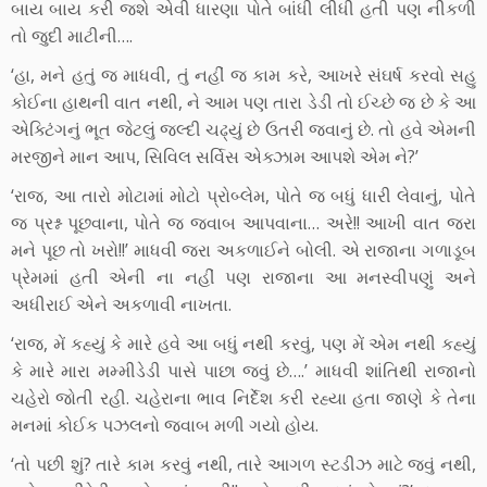
બાય બાય કરી જશે એવી ધારણા પોતે બાંધી લીધી હતી પણ નીકળી
તો જુદી માટીની….
‘હા, મને હતું જ માધવી, તું નહીં જ કામ કરે, આખરે સંઘર્ષ કરવો સહુ
કોઈના હાથની વાત નથી, ને આમ પણ તારા ડેડી તો ઈચ્છે જ છે કે આ
એક્ટિંગનું ભૂત જેટલું જલ્દી ચઢ્યું છે ઉતરી જવાનું છે. તો હવે એમની
મરજીને માન આપ, સિવિલ સર્વિસ એક્ઝામ આપશે એમ ને?’
‘રાજ, આ તારો મોટામાં મોટો પ્રોબ્લેમ, પોતે જ બધું ધારી લેવાનું, પોતે
જ પ્રશ્ન પૂછવાના, પોતે જ જવાબ આપવાના… અરે!! આખી વાત જરા
મને પૂછ તો ખરો!!’ માધવી જરા અકળાઈને બોલી. એ રાજાના ગળાડૂબ
પ્રેમમાં હતી એની ના નહીં પણ રાજાના આ મનસ્વીપણું અને
અધીરાઈ એને અકળાવી નાખતા.
‘રાજ, મેં કહ્યું કે મારે હવે આ બધું નથી કરવું, પણ મેં એમ નથી કહ્યું
કે મારે મારા મમ્મીડેડી પાસે પાછા જવું છે….’ માધવી શાંતિથી રાજાનો
ચહેરો જોતી રહી. ચહેરાના ભાવ નિર્દેશ કરી રહ્યા હતા જાણે કે તેના
મનમાં કોઈક પઝલનો જવાબ મળી ગયો હોય.
‘તો પછી શું? તારે કામ કરવું નથી, તારે આગળ સ્ટડીઝ માટે જવું નથી,