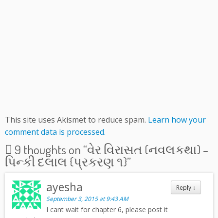
This site uses Akismet to reduce spam.
Learn how your
comment data is processed.
9 thoughts on “
વેર વિરાસત (નવલકથા) –
પિન્કી દલાલ {પ્રકરણ ૧}
”
ayesha
Reply
↓
September 3, 2015 at 9:43 AM
I cant wait for chapter 6, please post it