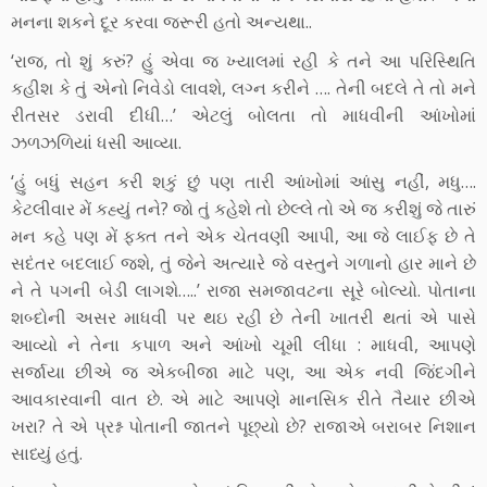
મનના શકને દૂર કરવા જરૂરી હતો અન્યથા..
‘રાજ, તો શું કરું? હું એવા જ ખ્યાલમાં રહી કે તને આ પરિસ્થિતિ
કહીશ કે તું એનો નિવેડો લાવશે, લગ્ન કરીને …. તેની બદલે તે તો મને
રીતસર ડરાવી દીધી…’ એટલું બોલતા તો માધવીની આંખોમાં
ઝળઝળિયાં ધસી આવ્યા.
‘હું બધું સહન કરી શકું છું પણ તારી આંખોમાં આંસુ નહીં, મધુ….
કેટલીવાર મેં કહ્યું તને? જો તું કહેશે તો છેલ્લે તો એ જ કરીશું જે તારું
મન કહે પણ મેં ફક્ત તને એક ચેતવણી આપી, આ જે લાઈફ છે તે
સદંતર બદલાઈ જશે, તું જેને અત્યારે જે વસ્તુને ગળાનો હાર માને છે
ને તે પગની બેડી લાગશે…..’ રાજા સમજાવટના સૂરે બોલ્યો. પોતાના
શબ્દોની અસર માધવી પર થઇ રહી છે તેની ખાતરી થતાં એ પાસે
આવ્યો ને તેના કપાળ અને આંખો ચૂમી લીધા : માધવી, આપણે
સર્જાયા છીએ જ એકબીજા માટે પણ, આ એક નવી જિંદગીને
આવકારવાની વાત છે. એ માટે આપણે માનસિક રીતે તૈયાર છીએ
ખરા? તે એ પ્રશ્ન પોતાની જાતને પૂછ્યો છે? રાજાએ બરાબર નિશાન
સાધ્યું હતું.