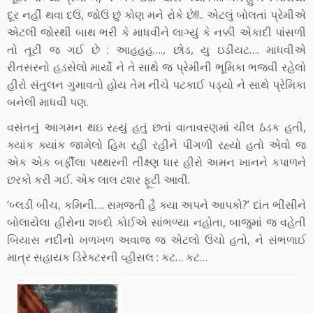
દૂર નહીં થવા દઉં, જોઉં છું કોણ મને રોકે છે!!.. એટલું બોલતાં પ્રેમીએ
એટલી જોરથી બાથ ભરી કે માધવીને લાગ્યું કે નક્કી એકાદી પાંસળી
તો તૂટી જ ગઈ છે : આહહહ…., છોડ, યુ ઇડીયટ…. માધવીએ
રીતસરનો હડસેલો માર્યો ને તે સાથે જ પ્રેમીની ભૂમિકા ભજવી રહેલો
હીરો સંતુલન ગુમાવતો હોય તેમ નીચે પટકાઈ પડ્યો ને સાથે પ્રેમિકા
બનેલી માધવી પણ.
વસંતનું આગમન થઇ રહ્યું હતું છતાં વાતાવરણમાં ચીલ ઠંડક હતી,
ક્યાંક ક્યાંક જામેલો હિમ રહી રહીને પીગળી રહ્યો હતો એવો જ
એક એક બર્ફીલા પથ્થરની તીક્ષ્ણ ધાર હીરો અમન ખાનને કપાળને
છરકો કરી ગઈ. એક લાલ ટશર ફૂટી આવી.
‘બ્લડી બીચ, કમિની…. સમજતી હૈ ક્યા અપને આપકો?’ દાંત ભીંસીને
બોલાયેલા હીરોના શબ્દો કોઈએ સાંભળ્યા નહોતા, બાજુમાં જ વહેતી
બિયાસ નદીનો ખળખળ અવાજ જ એટલો ઉંચો હતો, ને સંભળાઈ
માત્ર સહાયક ડિરેક્ટરની વ્હીસલ : કટ… કટ…