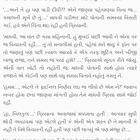
‘…..અને તે હા પણ પાડી દીધી?? એને જાણ્યા પહેચાણ્યા વિના જ….
કમાલની મૂર્ખ છે તું…..’ માધવી ઘડીભર માટે પોતાની સમસ્યા વિસરી
ગઈ, હવે એને ચિંતા થઇ રહી હતી પ્રિયાની.
‘માધવી, આ વાત છે ગયા મહિનાની, હું મુંબઈ પાછી આવી ને એના પર
જ વિચારતી રહી….. તું તો મનાલીમાં હતી, પહેલાં મને થયું કે ફોન પર
તો જણાવું પણ પછી ખ્યાલ આવ્યો કે એક તરફ શૂટિંગ અને બીજી
બાજુ રાજા, તને સમય જ ક્યાં હશે? …..’ પ્રિયાએ સૂચક રીતે જોયું.
એની વાત ખોટી તો નહોતી જ. માધવી પોતાની સાથે હોય ત્યારે
રાજાને એ કોઈની પણ સાથે વધુ સમય વિતાવે નહોતું ગમતું ને.
‘હમમ…., એટલે તે ફાઈનલ નિર્ણય લઇ જ લીધો છે એમ ને?’ જવાબ
ખબર હોવા છતાં જાણવા માંગતી હોય તેમ માધવી પ્રિયા સામે જોઈ
રહી.
‘હા, બિલકુલ…..’ પ્રિયાના અવાજમાં મક્કમતા હતી : અત્યાર સુધી
થોડી અવઢવમાં પણ એટલે હતી કે એની એક શરત છે તે માનવી કે
નહીં તે વિષે વિચારતી રહી હતી પણ પછી લાગ્યું એ પણ મંજૂર છે…..