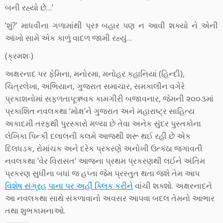
બની રહ્યો છે…’
‘શું?’ માધવીના ગળામાંથી પ્રશ્ન બહાર પણ ન આવી શક્યો ને એની
આંખો સામે એક કાળું વાદળ જામી રહ્યું…
(ક્રમશઃ)
અક્ષરનાદ પર ફેમિના, મનોરમા, મનોહર કહાનિયાં (હિન્દી),
ચિત્રલેખા, અભિયાન, ગુજરાત સમાચાર, સમકાલીન વગેરે
પ્રકાશનોમાં સફળતાપૂઋવક કામગીરી બજાવનાર, જેમની ૨૦૦૩માં
પ્રકાશિત નવલકથા ‘મોક્ષ’ને ગુજરાત અને મહારાષ્ટ્ર સાહિત્ય
અકાદમી તરફથી પુરસ્કારો મળ્યા છે તેવા અનેક સુંદર પુસ્તકોના
લેખિકા પિન્કી દલાલની કલમે આજથી શરૂ થઈ રહી છે એક
દિલધડક, રોમાંચક અને દરેક પ્રકરણે અનોખી ઉત્કંઠા જગાવતી
નવલકથા ‘વેર વિરાસત’ આજના પ્રથમ પ્રકરણથી લઈને અંતિમ
પ્રકરણ સુધીના બધાં જ હપ્તા જેમ પ્રસ્તુત થતા જશે તેમ આપ
વિશેષ સંગ્રહ પાના પર અહીં ક્લિક કરીને
વાંચી શક્શો. અક્ષરનાદને
આ નવલકથા સાથે સંકળાવાનો અવસર આપવા બદલ તેમનો આભાર
તથા શુભકામનાઓ.