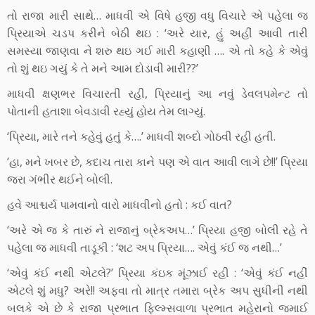
તો રાજા મારી સાથે… માધવી એ વિષે હજી વધુ વિચારે એ પહેલા જ
પ્રિયાએ ચડપ કરીને બેઠી થઇ : ‘અરે યાર, હું અહીં આવી તારી
સમસ્યા જાણવા ને શરુ થઇ ગઈ મારી કહાણી …. એ તો કહે કે એવું
તો શું થઇ ગયું કે તે મને આમ દોડાવી મારી??’
માધવી ક્ષણભર વિચારતી રહી, પ્રિયાનું આ નવું ડેવલપમેન્ટ તો
પોતાની હતાશા બેવડાવી રહ્યું હોય તેમ લાગ્યું.
‘પ્રિયા, મારે તને કહેવું હતું કે….’ માધવી શબ્દો ગોઠવી રહી હતી.
‘હા, મને ખબર છે, કદાચ તારા કાને પણ એ વાત આવી લાગે છે!!’ પ્રિયા
જરા ગંભીર થઈને બોલી.
હવે આશ્ચર્ય પામવાનો વારો માધવીનો હતો : કઈ વાત?
‘અરે એ જ કે તારું ને રાજાનું બ્રેકઅપ…’ પ્રિયા હજી બોલી રહે તે
પહેલા જ માધવી તાડૂકી : ‘શટ અપ પ્રિયા…. એવું કંઈ જ નથી…’
‘એવું કંઈ નથી એટલે?’ પ્રિયા કંઇક મૂંઝાઈ રહી : ‘એવું કંઈ નહીં
એટલે શું મધુ? અરે!! અફવા તો માત્ર તમારા બ્રેક અપ સુધીની નથી
બલકે એ છે કે રાજા પ્રભાત ફિલ્મ્સવાળા પ્રભાત મહેરાનો જમાઈ