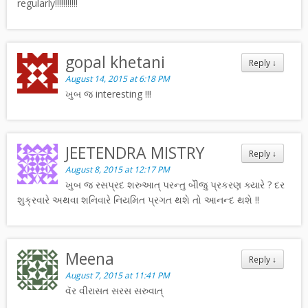
regularly!!!!!!!!!!!
gopal khetani
Reply
↓
August 14, 2015 at 6:18 PM
ખુબ જ interesting !!!
JEETENDRA MISTRY
Reply
↓
August 8, 2015 at 12:17 PM
ખુબ જ રસપ્રદ શરુઆત્ પરન્તુ બેીજુ પ્રકરણ ક્યારે ? દર
શુક્રવારે અથવા શનિવારે નિયમિત પ્રગત થશે તો આનન્દ થશે !!
Meena
Reply
↓
August 7, 2015 at 11:41 PM
વૅર વીરાસત સરસ સરુવાત્