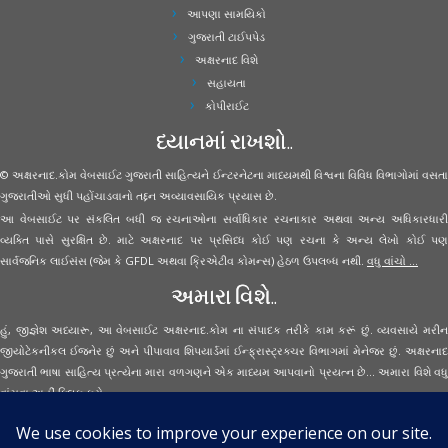
આપણા સામયિકો
ગુજરાતી ટાઈપપેડ
અક્ષરનાદ વિશે
સહાયતા
કોપીરાઈટ
ધ્યાનમાં રાખશો..
© અક્ષરનાદ.કોમ વેબસાઈટ ગુજરાતી સાહિત્યને ઈન્ટરનેટના માધ્યમથી વિશ્વના વિવિધ વિભાગોમાં વસતા
ગુજરાતીઓ સુધી પહોંચાડવાનો તદ્દન અવ્યાવસાયિક પ્રયાસ છે.
આ વેબસાઈટ પર સંકલિત બધી જ રચનાઓના સર્વાધિકાર રચનાકાર અથવા અન્ય અધિકારધારી
વ્યક્તિ પાસે સુરક્ષિત છે. માટે અક્ષરનાદ પર પ્રસિધ્ધ કોઈ પણ રચના કે અન્ય લેખો કોઈ પણ
સાર્વજનિક લાઈસંસ (જેમ કે GFDL અથવા ક્રિએટીવ કોમન્સ) હેઠળ ઉપલબ્ધ નથી.
વધુ વાંચો ...
અમારા વિશે..
હું, જીજ્ઞેશ અધ્યારૂ, આ વેબસાઈટ અક્ષરનાદ.કોમ ના સંપાદક તરીકે કામ કરૂં છું. વ્યવસાયે મરીન
જીયોટેકનીકલ ઈજનેર છું અને પીપાવાવ શિપયાર્ડમાં ઈન્ફ્રાસ્ટ્રક્ચર વિભાગમાં મેનેજર છું. અક્ષરનાદ
ગુજરાતી ભાષા સાહિત્ય પ્રત્યેના મારા વળગણને એક માધ્યમ આપવાનો પ્રયત્ન છે... અમારા વિશે વધુ
વાંચવા
અહીં ક્લિક કરો...
Secured Site Assurance