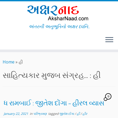
અંતરની અનુભૂતિનો અક્ષર ધ્વનિ..
Skip
to
Home
»
હી
content
સાહિત્યકાર મુજબ સંગ્રહ... :
હી
10
ધ રામબાઈ : જીતેશ દોંગા – હીરલ વ્યાસ
January 22, 2021
in
પરિભ્રમણ
tagged
જીતેશ દોંગા
/
હી
/
હીર