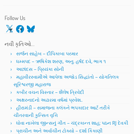
Follow Us
X
Facebook
Bluesky
નવી કૃતિઓ…
સર્જન સાહેબ – દીપિકાબા પરમાર
ધમ્મપદ – ઋષિકેશ શરણ, અનુ. હર્ષદ દવે, ભાગ ૧
અછાંદસ – પ્રિયંકા સોની
મહાવીરસ્વામીએ આપેલા અજોડ સિદ્ધાંતો – યોગતિલક
સૂરિશ્વરજી મહારાજ
કબીર વચન વિસ્તાર – શૈલેષ ત્રિવેદી
અક્ષરનાદનો અઢારમા વર્ષમાં પ્રવેશ..
હીરામંડી – સમાજના કલંકને ભપકાદાર આર્ટ તરીકે
ચીતરવાની કુત્સિત વૃત્તિ
ધોવા નાખેલા જીન્સનું ગીત – ચંદ્રકાન્ત શાહ; પઠન RJ દેવકી
પ્રાચીન અને અર્વાચીન ટોક્યો – દર્શા કિકાણી