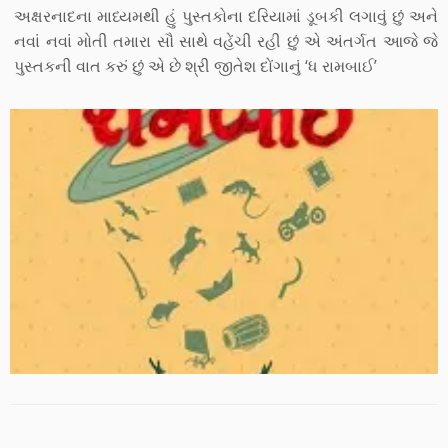
અક્ષરનાદના માધ્યમથી હું પુસ્તકોના દરિયામાં ડૂબકી લગાવું છું અને
નવાં નવાં મોતી તમારા સૌ સાથે વહેંચી રહી છું એ અંતર્ગત આજે જે
પુસ્તકની વાત કરું છું એ છે શ્રી જીતેશ દોંગાનું ‘ધ રામબાઈ’