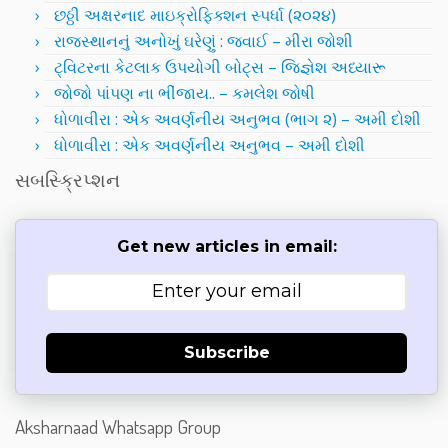
છઠ્ઠી અક્ષરનાદ માઇક્રોફિક્શન સ્પર્ધા (૨૦૨૪)
રાજસ્થાનનું અનોખું ઘરેણું : જવાઈ – મીરા જોશી
ટ્વિટરના કેટલાક ઉપયોગી બોટ્સ – જિજ્ઞેશ અધ્યારૂ
જોજો પાંપણ ના ભીંજાય.. – કમલેશ જોષી
ધોળાવીરા : એક અવર્ણનીય અનુભવ (ભાગ ૨) – અમી દોશી
ધોળાવીરા : એક અવર્ણનીય અનુભવ – અમી દોશી
સબસ્ક્રિપ્શન
Get new articles in email:
Subscribe
Aksharnaad Whatsapp Group