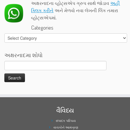
અક્ષરનાદના વ્હોટ્સએપ ગ્રુપ સાથે જોડાવ
અહીં
ક્લિક કરીને
અને મેળવો નવા લેખની લિંક તમારા
વ્હોટ્સએપમાં.
Categories
Categories
અક્ષરનાદમા શોધો
વૈવિધ્ય
સંપાદક પરિચય
વાચકોને આમંત્રણ