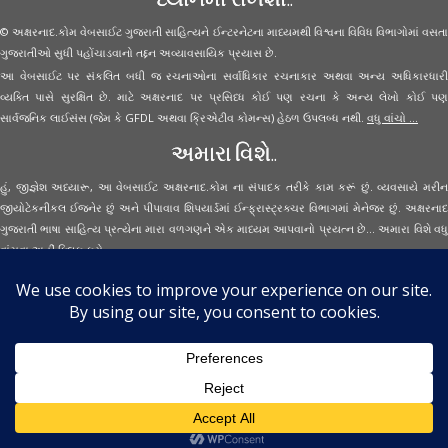
© અક્ષરનાદ.કોમ વેબસાઈટ ગુજરાતી સાહિત્યને ઈન્ટરનેટના માધ્યમથી વિશ્વના વિવિધ વિભાગોમાં વસતા
ગુજરાતીઓ સુધી પહોંચાડવાનો તદ્દન અવ્યાવસાયિક પ્રયાસ છે.
આ વેબસાઈટ પર સંકલિત બધી જ રચનાઓના સર્વાધિકાર રચનાકાર અથવા અન્ય અધિકારધારી
વ્યક્તિ પાસે સુરક્ષિત છે. માટે અક્ષરનાદ પર પ્રસિધ્ધ કોઈ પણ રચના કે અન્ય લેખો કોઈ પણ
સાર્વજનિક લાઈસંસ (જેમ કે GFDL અથવા ક્રિએટીવ કોમન્સ) હેઠળ ઉપલબ્ધ નથી.
વધુ વાંચો ...
અમારા વિશે..
હું, જીજ્ઞેશ અધ્યારૂ, આ વેબસાઈટ અક્ષરનાદ.કોમ ના સંપાદક તરીકે કામ કરૂં છું. વ્યવસાયે મરીન
જીયોટેકનીકલ ઈજનેર છું અને પીપાવાવ શિપયાર્ડમાં ઈન્ફ્રાસ્ટ્રક્ચર વિભાગમાં મેનેજર છું. અક્ષરનાદ
ગુજરાતી ભાષા સાહિત્ય પ્રત્યેના મારા વળગણને એક માધ્યમ આપવાનો પ્રયત્ન છે... અમારા વિશે વધુ
વાંચવા
અહીં ક્લિક કરો...
Secured Site Assurance
· © 2026
Aksharnaad.com
By Jignesh Adhyaru ·
· All Rights Reserved ·
Back to top