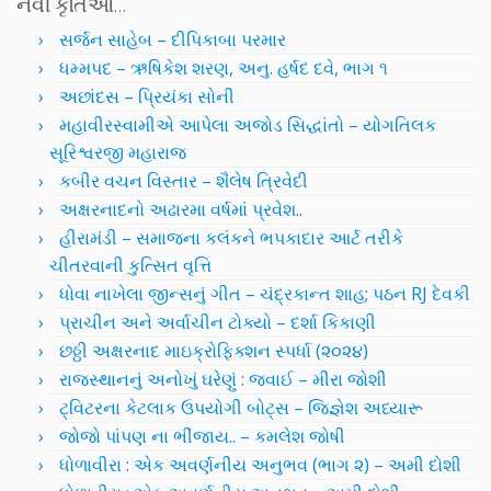
નવી કૃતિઓ…
સર્જન સાહેબ – દીપિકાબા પરમાર
ધમ્મપદ – ઋષિકેશ શરણ, અનુ. હર્ષદ દવે, ભાગ ૧
અછાંદસ – પ્રિયંકા સોની
મહાવીરસ્વામીએ આપેલા અજોડ સિદ્ધાંતો – યોગતિલક
સૂરિશ્વરજી મહારાજ
કબીર વચન વિસ્તાર – શૈલેષ ત્રિવેદી
અક્ષરનાદનો અઢારમા વર્ષમાં પ્રવેશ..
હીરામંડી – સમાજના કલંકને ભપકાદાર આર્ટ તરીકે
ચીતરવાની કુત્સિત વૃત્તિ
ધોવા નાખેલા જીન્સનું ગીત – ચંદ્રકાન્ત શાહ; પઠન RJ દેવકી
પ્રાચીન અને અર્વાચીન ટોક્યો – દર્શા કિકાણી
છઠ્ઠી અક્ષરનાદ માઇક્રોફિક્શન સ્પર્ધા (૨૦૨૪)
રાજસ્થાનનું અનોખું ઘરેણું : જવાઈ – મીરા જોશી
ટ્વિટરના કેટલાક ઉપયોગી બોટ્સ – જિજ્ઞેશ અધ્યારૂ
જોજો પાંપણ ના ભીંજાય.. – કમલેશ જોષી
ધોળાવીરા : એક અવર્ણનીય અનુભવ (ભાગ ૨) – અમી દોશી