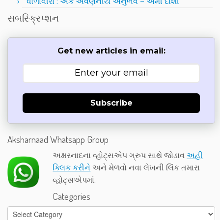
ધોળાવીરા : એક અવર્ણનીય અનુભવ – અમી દોશી
સબસ્ક્રિપ્શન
Get new articles in email:
Subscribe
Aksharnaad Whatsapp Group
અક્ષરનાદના વ્હોટ્સએપ ગ્રુપ સાથે જોડાવ
અહીં
ક્લિક કરીને
અને મેળવો નવા લેખની લિંક તમારા
વ્હોટ્સએપમાં.
Categories
Categories