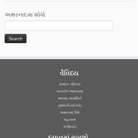
અક્ષરનાદમા શોધો
વૈવિધ્ય
સંપાદક પરિચય
વાચકોને આમંત્રણ
આપણા સામયિકો
ગુજરાતી ટાઈપપેડ
અક્ષરનાદ વિશે
સહાયતા
કોપીરાઈટ
ધ્યાનમાં રાખશો..