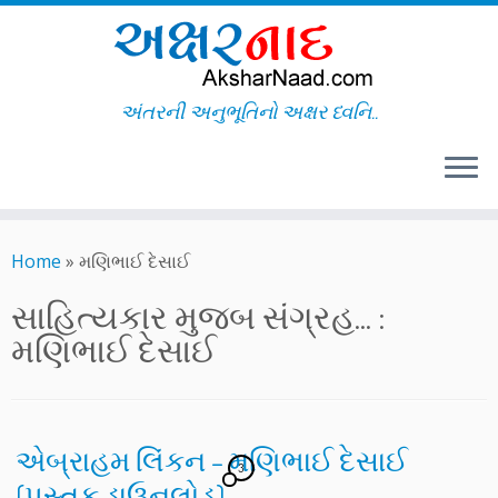
અંતરની અનુભૂતિનો અક્ષર ધ્વનિ..
Skip
to
Home
»
મણિભાઈ દેસાઈ
content
સાહિત્યકાર મુજબ સંગ્રહ... :
મણિભાઈ દેસાઈ
એબ્રાહમ લિંકન – મણિભાઈ દેસાઈ
3
(પુસ્તક ડાઉનલોડ)