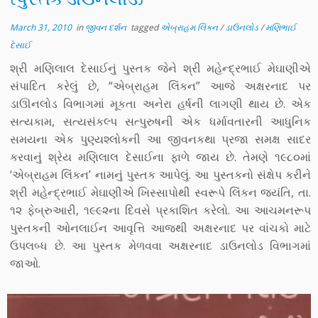
March 31, 2010
in
જીવન દર્શન
tagged
એબ્રાહમ લિંકન
/
ડાઉનલોડ
/
મણિભાઈ
દેસાઈ
શ્રી મણિલાલ દેસાઈનું પુસ્તક જેને શ્રી મહેન્દ્રભાઈ મેઘાણીએ
સંપાદિત કરેલું છે, “એબ્રાહમ લિંકન” આજે અક્ષરનાદ પર
ડાઊનલોડ વિભાગમાં મૂકતા અનેરા હર્ષની લાગણી થાય છે. એક
સત્યકામ, સત્યસંકલ્પ સત્પુરુષની એક ધર્માવતારની આધુનિક
સમયના એક પુણ્યશ્લોકની આ જીવનકથા પ્રજા સમક્ષ સાદર
કરવાનું શ્રેય મણિલાલ દેસાઈના ફાળે જાય છે. તેમણે ૧૯૮૦માં
‘એબ્રાહમ લિંકન’ નામનું પુસ્તક આપેલું. આ પુસ્તકનો સંક્ષેપ કરીને
શ્રી મહેન્દ્રભાઈ મેઘાણીએ ખિસ્સાપોથી સ્વરૂપે લિંકન જયંતિ, તા.
૧૨ ફેબ્રુઆરી, ૧૯૯૨ના દિવસે પ્રકાશિત કરેલો. આ આચમનરૂપ
પુસ્તકની ઓનલાઈન આવૃત્તિ આજથી અક્ષરનાદ પર વાંચકો માટે
ઉપલબ્ધ છે. આ પુસ્તક મેળવવા અક્ષરનાદ ડાઉનલોડ વિભાગમાં
જાઓ.