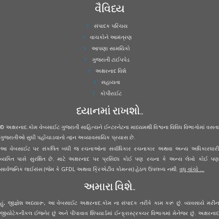
વૈવિધ્ય
સંપાદક પરિચય
વાચકોને આમંત્રણ
આપણા સામયિકો
ગુજરાતી ટાઈપપેડ
અક્ષરનાદ વિશે
સહાયતા
કોપીરાઈટ
ધ્યાનમાં રાખશો..
© અક્ષરનાદ.કોમ વેબસાઈટ ગુજરાતી સાહિત્યને ઈન્ટરનેટના માધ્યમથી વિશ્વના વિવિધ વિભાગોમાં વસતા
ગુજરાતીઓ સુધી પહોંચાડવાનો તદ્દન અવ્યાવસાયિક પ્રયાસ છે.
આ વેબસાઈટ પર સંકલિત બધી જ રચનાઓના સર્વાધિકાર રચનાકાર અથવા અન્ય અધિકારધારી
વ્યક્તિ પાસે સુરક્ષિત છે. માટે અક્ષરનાદ પર પ્રસિધ્ધ કોઈ પણ રચના કે અન્ય લેખો કોઈ પણ
સાર્વજનિક લાઈસંસ (જેમ કે GFDL અથવા ક્રિએટીવ કોમન્સ) હેઠળ ઉપલબ્ધ નથી.
વધુ વાંચો ...
અમારા વિશે..
હું, જીજ્ઞેશ અધ્યારૂ, આ વેબસાઈટ અક્ષરનાદ.કોમ ના સંપાદક તરીકે કામ કરૂં છું. વ્યવસાયે મરીન
જીયોટેકનીકલ ઈજનેર છું અને પીપાવાવ શિપયાર્ડમાં ઈન્ફ્રાસ્ટ્રક્ચર વિભાગમાં મેનેજર છું. અક્ષરનાદ