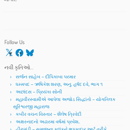
Follow Us
X
Facebook
Bluesky
નવી કૃતિઓ…
સર્જન સાહેબ – દીપિકાબા પરમાર
ધમ્મપદ – ઋષિકેશ શરણ, અનુ. હર્ષદ દવે, ભાગ ૧
અછાંદસ – પ્રિયંકા સોની
મહાવીરસ્વામીએ આપેલા અજોડ સિદ્ધાંતો – યોગતિલક
સૂરિશ્વરજી મહારાજ
કબીર વચન વિસ્તાર – શૈલેષ ત્રિવેદી
અક્ષરનાદનો અઢારમા વર્ષમાં પ્રવેશ..
હીરામંડી – સમાજના કલંકને ભપકાદાર આર્ટ તરીકે