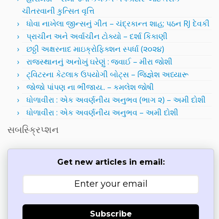
ચીતરવાની કુત્સિત વૃત્તિ
ધોવા નાખેલા જીન્સનું ગીત – ચંદ્રકાન્ત શાહ; પઠન RJ દેવકી
પ્રાચીન અને અર્વાચીન ટોક્યો – દર્શા કિકાણી
છઠ્ઠી અક્ષરનાદ માઇક્રોફિક્શન સ્પર્ધા (૨૦૨૪)
રાજસ્થાનનું અનોખું ઘરેણું : જવાઈ – મીરા જોશી
ટ્વિટરના કેટલાક ઉપયોગી બોટ્સ – જિજ્ઞેશ અધ્યારૂ
જોજો પાંપણ ના ભીંજાય.. – કમલેશ જોષી
ધોળાવીરા : એક અવર્ણનીય અનુભવ (ભાગ ૨) – અમી દોશી
ધોળાવીરા : એક અવર્ણનીય અનુભવ – અમી દોશી
સબસ્ક્રિપ્શન
Get new articles in email:
Subscribe