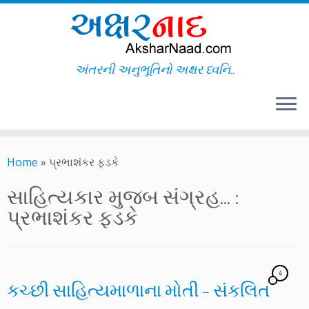
અંતરની અનુભૂતિનો અક્ષર ધ્વનિ..
Skip
to
Home
»
પ્રભાશંકર ફડકે
content
સાહિત્યકાર મુજબ સંગ્રહ... :
પ્રભાશંકર ફડકે
4
કચ્છી સાહિત્યમાળાના મોતી – સંકલિત