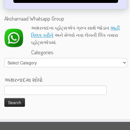
Aksharnaad Whatsapp Group
અક્ષરનાદના વ્હોટ્સએપ ગ્રુપ સાથે જોડાવ
અહીં
ક્લિક કરીને
અને મેળવો નવા લેખની લિંક તમારા
વ્હોટ્સએપમાં.
Categories
Categories
અક્ષરનાદમા શોધો