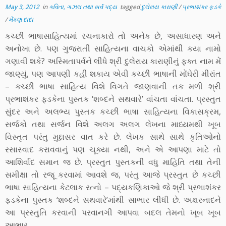
May 3, 2012
in
કવિતા, ગઝલ તથા સર્વ પદ્ય
tagged
દુલેરાય કારાણી
/
પ્રભાશંકર ફડકે
/
મેંકણ દાદા
કચ્છી ભાષાસાહિત્યમાં રચનાકારો તો અનેક છે, અસાધારણ અને
અનોખા છે. પણ ગુજરાતી સાહિત્યના વાચકો એમાંથી કયા નામો
ગણાવી શકે? અસ્મિતાપર્વને લીધે શ્રી દુલેરાય કારાણીનું ફક્ત નામ મેં
જાણ્યું, પણ આપણી કહી શકાય એવી કચ્છી ભાષાની મોંઘેરી મીરાંત
– કચ્છી ભાષા સાહિત્ય વિશે વિગતે જાણવાની તક મળી શ્રી
પ્રભાશંકર ફડકેના પુસ્તક ‘શબ્દને સથવારે’ વાંચતા વાંચતા. પ્રસ્તુત
સુંદર અને અલભ્ય પુસ્તક કચ્છી ભાષા સાહિત્યના વિકાસક્રમ,
સર્જકો તથા સર્જન વિશે અલગ અલગ લેખના માધ્યમથી ખૂબ
વિસ્તૃત પરંતુ મુદ્દાસર વાત કરે છે. લેખક સાથે સાથે કૃતિઓનો
રસાસ્વાદ કરાવવાનું પણ ચૂક્યા નથી, અને એ આપણા માટે તો
આશિર્વાદ સમાન જ છે. પ્રસ્તુત પુસ્તકની વધુ માહિતિ તથા તેની
સમીક્ષા તો રજૂ કરવામાં આવશે જ, પરંતુ આજે પ્રસ્તુત છે કચ્છી
ભાષા સાહિત્યના કેટલાક રત્નો – પદ્યકણિકાઓ જે શ્રી પ્રભાશંકર
ફડકેના પુસ્તક ‘શબ્દને સથવારે’માંથી સાભાર લીધી છે. અક્ષરનાદને
આ પ્રસ્તુતિ કરવાની પરવાનગી આપવા બદલ તેમનો ખૂબ ખૂબ
આભાર.