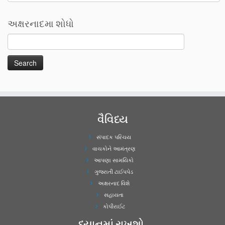
અક્ષરનાદમા શોધો
વૈવિધ્ય
સંપાદક પરિચય
વાચકોને આમંત્રણ
આપણા સામયિકો
ગુજરાતી ટાઈપપેડ
અક્ષરનાદ વિશે
સહાયતા
કોપીરાઈટ
ધ્યાનમાં રાખશો..