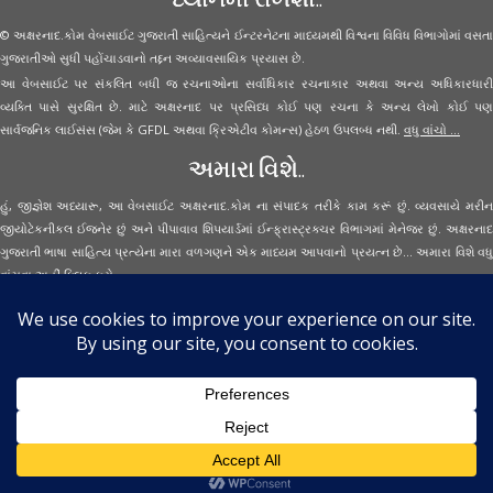
© અક્ષરનાદ.કોમ વેબસાઈટ ગુજરાતી સાહિત્યને ઈન્ટરનેટના માધ્યમથી વિશ્વના વિવિધ વિભાગોમાં વસતા
ગુજરાતીઓ સુધી પહોંચાડવાનો તદ્દન અવ્યાવસાયિક પ્રયાસ છે.
આ વેબસાઈટ પર સંકલિત બધી જ રચનાઓના સર્વાધિકાર રચનાકાર અથવા અન્ય અધિકારધારી
વ્યક્તિ પાસે સુરક્ષિત છે. માટે અક્ષરનાદ પર પ્રસિધ્ધ કોઈ પણ રચના કે અન્ય લેખો કોઈ પણ
સાર્વજનિક લાઈસંસ (જેમ કે GFDL અથવા ક્રિએટીવ કોમન્સ) હેઠળ ઉપલબ્ધ નથી.
વધુ વાંચો ...
અમારા વિશે..
હું, જીજ્ઞેશ અધ્યારૂ, આ વેબસાઈટ અક્ષરનાદ.કોમ ના સંપાદક તરીકે કામ કરૂં છું. વ્યવસાયે મરીન
જીયોટેકનીકલ ઈજનેર છું અને પીપાવાવ શિપયાર્ડમાં ઈન્ફ્રાસ્ટ્રક્ચર વિભાગમાં મેનેજર છું. અક્ષરનાદ
ગુજરાતી ભાષા સાહિત્ય પ્રત્યેના મારા વળગણને એક માધ્યમ આપવાનો પ્રયત્ન છે... અમારા વિશે વધુ
વાંચવા
અહીં ક્લિક કરો...
Secured Site Assurance
· © 2026
Aksharnaad.com
By Jignesh Adhyaru ·
· All Rights Reserved ·
Back to top