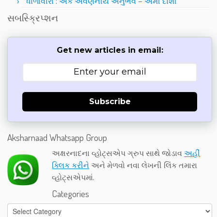
ધોળાવીરા : એક અવર્ણનીય અનુભવ – અમી દોશી
સબસ્ક્રિપ્શન
Get new articles in email:
Subscribe
Aksharnaad Whatsapp Group
અક્ષરનાદના વ્હોટ્સએપ ગ્રુપ સાથે જોડાવ
અહીં
ક્લિક કરીને
અને મેળવો નવા લેખની લિંક તમારા
વ્હોટ્સએપમાં.
Categories
Categories