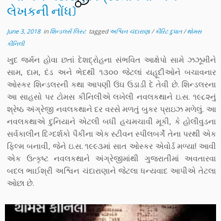
લેખકની નોંધ)
June 3, 2018
in
શિન્ડલર્સ લિસ્ટ
tagged
અશ્વિન ચંદારાણા
/
કીરિટ દુધાત
/
થોમસ
કીનિલી
ખુદ જર્મન હોવા છતાં દેશદ્રોહના સંભવિત આક્ષેપો સામે ઝઝૂમીને
સામ, દામ, દંડ અને ભેદથી ૧૩૦૦ જેટલાં યહૂદીઓને બચાવનાર
ઓસ્કર શિન્ડલરની કથા આપણી ઉંઘ ઉડાડી દે તેવી છે. શિન્ડલરના
આ સાહસો પર ટોમસ કીનિલીએ લખેલી નવલકથાને ઇ.સ. ૧૯૮૨નું
શ્રેષ્ઠ અંગ્રેજી નવલકથાને દર વરસે મળતું બુકર પ્રાઇઝ મળેલું. આ
નવલકથાએ દુનિયાને એટલી બધી હચમચાવી મૂકી, કે હોલીવુડના
સર્વકાલીન દિગ્દર્શકો પૈકીના એક સ્ટીવન સ્પીલબર્ગે તેના પરથી એક
ફિલ્મ બનાવી, જેને ઇ.સ. ૧૯૯૩માં સાત ઓસ્કર એવોર્ડ મળ્યા! આવી
એક ઉત્કૃષ્ટ નવલકથાને અંગ્રેજીમાંથી ગુજરાતીમાં અવતારવા
બદલ ભાઈશ્રી અશ્વિન ચંદારાણાને જેટલા ધન્યવાદ આપીએ તેટલા
ઓછા છે.