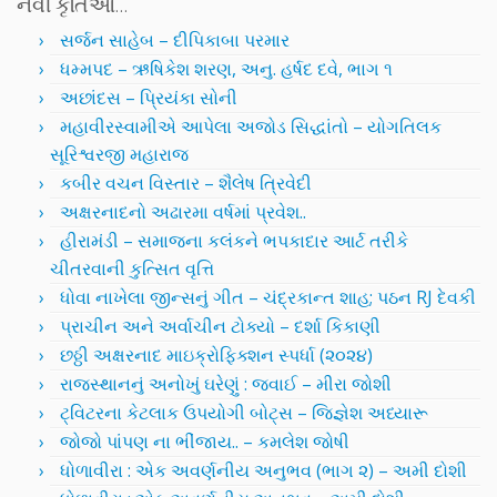
નવી કૃતિઓ…
સર્જન સાહેબ – દીપિકાબા પરમાર
ધમ્મપદ – ઋષિકેશ શરણ, અનુ. હર્ષદ દવે, ભાગ ૧
અછાંદસ – પ્રિયંકા સોની
મહાવીરસ્વામીએ આપેલા અજોડ સિદ્ધાંતો – યોગતિલક
સૂરિશ્વરજી મહારાજ
કબીર વચન વિસ્તાર – શૈલેષ ત્રિવેદી
અક્ષરનાદનો અઢારમા વર્ષમાં પ્રવેશ..
હીરામંડી – સમાજના કલંકને ભપકાદાર આર્ટ તરીકે
ચીતરવાની કુત્સિત વૃત્તિ
ધોવા નાખેલા જીન્સનું ગીત – ચંદ્રકાન્ત શાહ; પઠન RJ દેવકી
પ્રાચીન અને અર્વાચીન ટોક્યો – દર્શા કિકાણી
છઠ્ઠી અક્ષરનાદ માઇક્રોફિક્શન સ્પર્ધા (૨૦૨૪)
રાજસ્થાનનું અનોખું ઘરેણું : જવાઈ – મીરા જોશી
ટ્વિટરના કેટલાક ઉપયોગી બોટ્સ – જિજ્ઞેશ અધ્યારૂ
જોજો પાંપણ ના ભીંજાય.. – કમલેશ જોષી
ધોળાવીરા : એક અવર્ણનીય અનુભવ (ભાગ ૨) – અમી દોશી