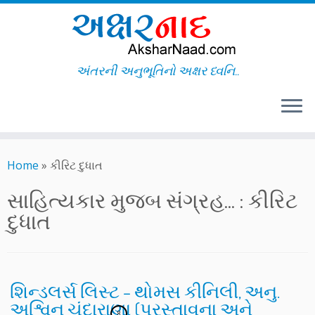
અંતરની અનુભૂતિનો અક્ષર ધ્વનિ..
Skip
to
Home
»
કીરિટ દુધાત
content
સાહિત્યકાર મુજબ સંગ્રહ... :
કીરિટ
દુધાત
શિન્ડલર્સ લિસ્ટ – થોમસ કીનિલી, અનુ.
અશ્વિન ચંદારાણા (પ્રસ્તાવના અને
8