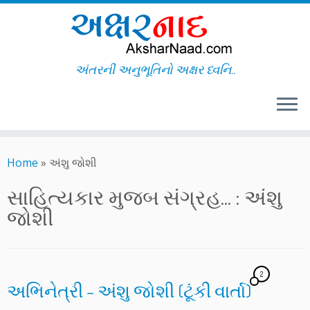
અંતરની અનુભૂતિનો અક્ષર ધ્વનિ..
Skip
to
Home
»
અંશુ જોશી
content
સાહિત્યકાર મુજબ સંગ્રહ... :
અંશુ
જોશી
2
અભિનેત્રી – અંશુ જોશી (ટૂંકી વાર્તા)