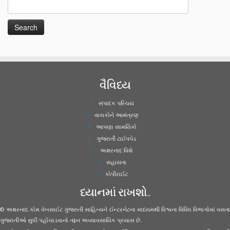
વૈવિધ્ય
સંપાદક પરિચય
વાચકોને આમંત્રણ
આપણા સામયિકો
ગુજરાતી ટાઈપપેડ
અક્ષરનાદ વિશે
સહાયતા
કોપીરાઈટ
ધ્યાનમાં રાખશો..
© અક્ષરનાદ.કોમ વેબસાઈટ ગુજરાતી સાહિત્યને ઈન્ટરનેટના માધ્યમથી વિશ્વના વિવિધ વિભાગોમાં વસતા
ગુજરાતીઓ સુધી પહોંચાડવાનો તદ્દન અવ્યાવસાયિક પ્રયાસ છે.