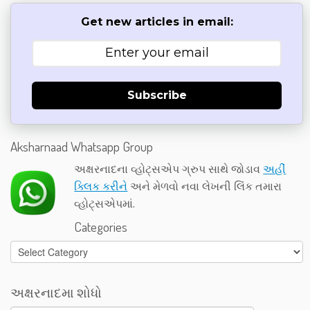
Get new articles in email:
Subscribe
Aksharnaad Whatsapp Group
અક્ષરનાદના વ્હોટ્સએપ ગ્રુપ સાથે જોડાવ
અહીં
ક્લિક કરીને
અને મેળવો નવા લેખની લિંક તમારા
વ્હોટ્સએપમાં.
Categories
Categories
અક્ષરનાદમા શોધો