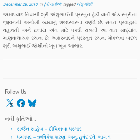
December 28, 2010
in
ટૂંકી વાર્તાઓ
tagged
અંશુ જોશી
અમદાવાદ નિવાસી શ્રી અંશુભાઈની પ્રસ્તુત ટૂંકી વાર્તા એક સ્ત્રીના
જીવનની અનોખી વ્યથાનું શબ્દસ્વરૂપ વર્ણવે છે. સતત પ્રવાહમાં
વહાવતી અને છતાંય અંત માટે પકડી રાખતી આ વાત સાદ્યાંત
માણવાલાયક રચના છે. અક્ષરનાદને પ્રસ્તુત રચના મોકલવા બદલ
શ્રી અંશુભાઈ જોશીનો ખૂબ ખૂબ આભાર.
Follow Us
X
Facebook
Bluesky
નવી કૃતિઓ…
સર્જન સાહેબ – દીપિકાબા પરમાર
ધમ્મપદ – ઋષિકેશ શરણ, અનુ. હર્ષદ દવે, ભાગ ૧