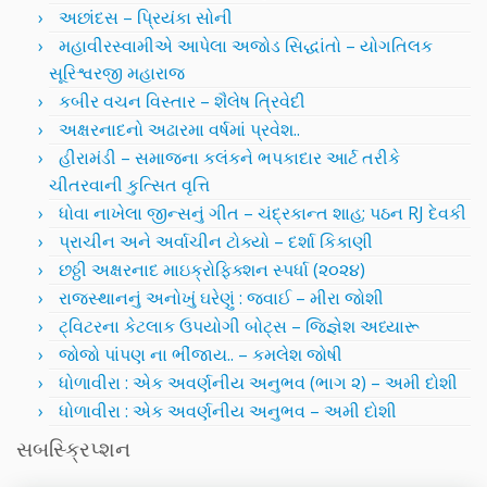
અછાંદસ – પ્રિયંકા સોની
મહાવીરસ્વામીએ આપેલા અજોડ સિદ્ધાંતો – યોગતિલક
સૂરિશ્વરજી મહારાજ
કબીર વચન વિસ્તાર – શૈલેષ ત્રિવેદી
અક્ષરનાદનો અઢારમા વર્ષમાં પ્રવેશ..
હીરામંડી – સમાજના કલંકને ભપકાદાર આર્ટ તરીકે
ચીતરવાની કુત્સિત વૃત્તિ
ધોવા નાખેલા જીન્સનું ગીત – ચંદ્રકાન્ત શાહ; પઠન RJ દેવકી
પ્રાચીન અને અર્વાચીન ટોક્યો – દર્શા કિકાણી
છઠ્ઠી અક્ષરનાદ માઇક્રોફિક્શન સ્પર્ધા (૨૦૨૪)
રાજસ્થાનનું અનોખું ઘરેણું : જવાઈ – મીરા જોશી
ટ્વિટરના કેટલાક ઉપયોગી બોટ્સ – જિજ્ઞેશ અધ્યારૂ
જોજો પાંપણ ના ભીંજાય.. – કમલેશ જોષી
ધોળાવીરા : એક અવર્ણનીય અનુભવ (ભાગ ૨) – અમી દોશી
ધોળાવીરા : એક અવર્ણનીય અનુભવ – અમી દોશી
સબસ્ક્રિપ્શન